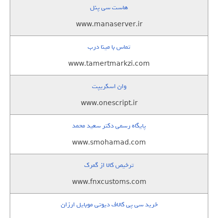
هاست سی پنل
www.manaserver.ir
تماس با مینا درب
www.tamertmarkzi.com
وان اسکریپت
www.onescript.ir
پایگاه رسمی دکتر سعید محمد
www.smohamad.com
ترخیص کالا از گمرک
www.fnxcustoms.com
خرید سی پی کالاف دیوتی موبایل ارزان