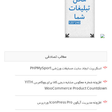
مطالب تصادفی
اسکریپت ایجاد سایت مسابقات ورزشی PHPMySport
افزونه شماره معکوس مشابه دیجی کالا برای ووکامرس YITH
WooCommerce Product Countdown
افزونه مدیریت آیکون IconPress Pro وردپرس