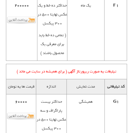
F1
یک ماه
حداکثر ده خط و یک
200000
عکس نهایتا 500 در
300 پیکسل
( تمامی ده خط باید
برای معرفی یک
محصول باشند )
تبلیغات به صورت ریپورتاژ آگهی ( برای همیشه در سایت می ماند )
کد تبلیغاتی
مدت نمایش
اندازه
قیمت ها به تومان
G1
همیشگی
حداکثر بیست
60000
پاراگراف و سه
عکس نهایتا 500 در
300 پیکسل