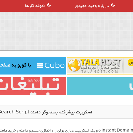
درباره وحید مجیدی
نمونه کارها
اسکریپت پیشرفته جستجوگر دامنه Instant Domain Search Script نسخه 1.2
Instant Domain نام یک اسکریپت تجاری برای راه اندازی جستجو دامنه و خری