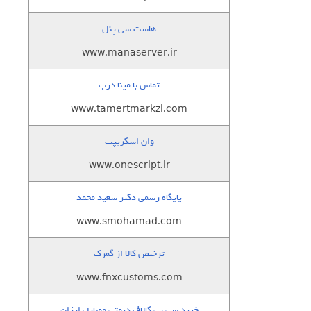
هاست سی پنل
www.manaserver.ir
تماس با مینا درب
www.tamertmarkzi.com
وان اسکریپت
www.onescript.ir
پایگاه رسمی دکتر سعید محمد
www.smohamad.com
ترخیص کالا از گمرک
www.fnxcustoms.com
خرید سی پی کالاف دیوتی موبایل ارزان