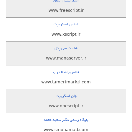
اسکریپت رایگان
www.freescript.ir
ایکس اسکریپت
www.xscript.ir
هاست سی پنل
www.manaserver.ir
تماس با مینا درب
www.tamertmarkzi.com
وان اسکریپت
www.onescript.ir
پایگاه رسمی دکتر سعید محمد
www.smohamad.com