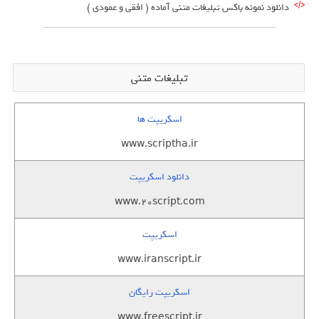
دانلود نمونه باکس تبلیغات متنی آماده ( افقی و عمودی )
تبلیغات متنی
اسکریپت ها
www.scriptha.ir
دانلود اسکریپت
www.20script.com
اسکریپت
www.iranscript.ir
اسکریپت رایگان
www.freescript.ir