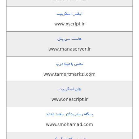
ایکس اسکریپت
www.xscript.ir
هاست سی پنل
www.manaserver.ir
تماس با مینا درب
www.tamertmarkzi.com
وان اسکریپت
www.onescript.ir
پایگاه رسمی دکتر سعید محمد
www.smohamad.com