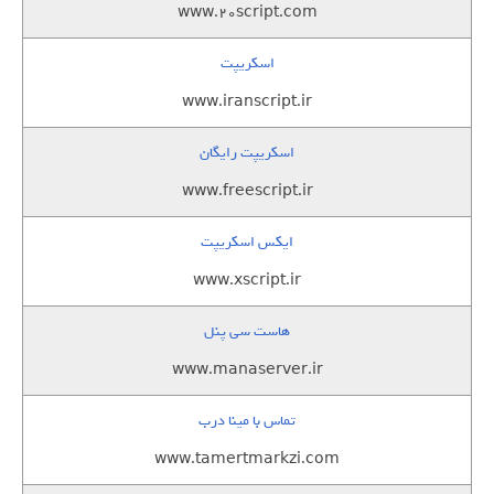
www.20script.com
اسکریپت
www.iranscript.ir
اسکریپت رایگان
www.freescript.ir
ایکس اسکریپت
www.xscript.ir
هاست سی پنل
www.manaserver.ir
تماس با مینا درب
www.tamertmarkzi.com