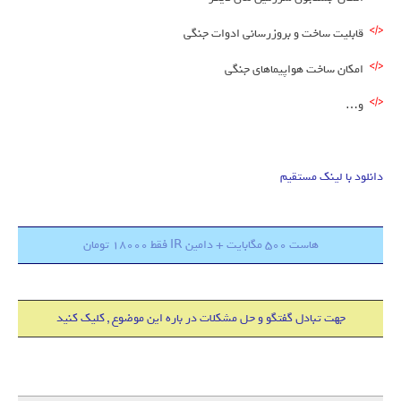
قابلیت ساخت و بروزرسانی ادوات جنگی
امکان ساخت هواپیماهای جنگی
و…
دانلود با لینک مستقیم
هاست 500 مگابایت + دامین IR فقط 18000 تومان
جهت تبادل گفتگو و حل مشکلات در باره این موضوع , کلیک کنید