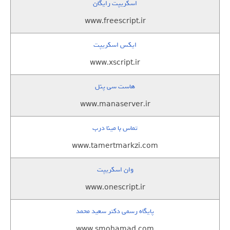
اسکریپت رایگان
www.freescript.ir
ایکس اسکریپت
www.xscript.ir
هاست سی پنل
www.manaserver.ir
تماس با مینا درب
www.tamertmarkzi.com
وان اسکریپت
www.onescript.ir
پایگاه رسمی دکتر سعید محمد
www.smohamad.com