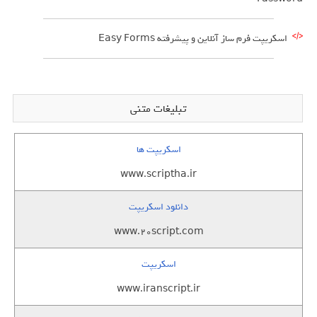
اسکریپت فرم ساز آنلاین و پیشرفته Easy Forms
تبلیغات متنی
اسکریپت ها
www.scriptha.ir
دانلود اسکریپت
www.20script.com
اسکریپت
www.iranscript.ir