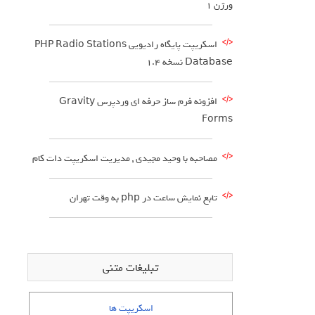
ورژن 1
اسکریپت پایگاه رادیویی PHP Radio Stations
Database نسخه 1.4
افزونه فرم ساز حرفه ای وردپرس Gravity
Forms
مصاحبه با وحید مجیدی , مدیریت اسکریپت دات کام
تابع نمایش ساعت در php به وقت تهران
تبلیغات متنی
اسکریپت ها