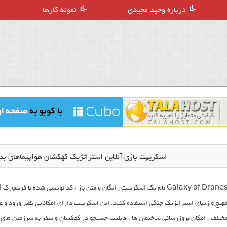
درباره وحید مجیدی
نمونه کارها
اسکریپت بازی آنلاین استراتژیک کهکشان هواپیماهای بدون سرنشین es
هیج و زیبای استراتژیک جنگی استفاده کنید. این اسکریپت دارای امکاناتی نظیر ورود و 
ختلف ، امکان بروزرسانی ساختمان ها ، قابلیت جستجو در کهکشان و سفر به سرزمین های د