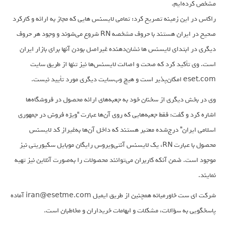
مشخص کرده‌ایم.
راکاس در این زمینه تصریح کرد: تمامی لایسنس هایی که مجاز به ارائه و کارکرد
صحیح در ایران هستند با حروف مشخصه RN شروع می‌شوند و وجود هر حروف
دیگری در ابتدای لایسنس ها نشان‌دهنده غیراصل بودن آنها برای بازار ایران
است. وی تأکید کرد که صحت و اصالت لایسنس‌ها نیز تنها از طریق سایت
eset.com امکان‌پذیر است و هیچ وب‌سایت دیگری مورد تأیید نیست.
وی در بخش دیگری از سخنان خود به جعبه‌های ارائه محصول در فروشگاه‌ها
اشاره کرد و گفت: فقط جعبه‌هایی که روی آن‌ها عبارت “ویژه فروش در جمهوری
اسلامی ایران” درج‌شده معتبر هستند که داخل آن‌ها به‌غیراز کد لایسنس
محصول با عبارت RN، یک لایسنس آنتی‌ویروس رایگان موبایل سکیوریتی نیز
موجود است. ضمن آنکه کاربران می‌توانند محصولات را به‌صورت آنلاین نیز تهیه
نمایند.
شرکت ای ست خاورمیانه همچنین از طریق ایمیل iran@esetme.com آماده
پاسخگویی به سؤالات، مشکلات و ابهامات خریداران و مخاطبان است.