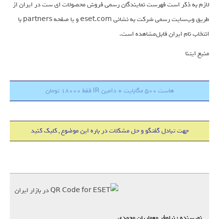
لازم به ذکر است فهرست نمایندگان رسمی فروش محصولات ای ست در ایران از
طریق وب‌سایت رسمی شرکت به نشانی eset.com و یا صفحه partners با
انتخاب نام ایران قابل‌مشاهده است.
منبع ایتنا
هاست 500 مگابایت + دامین IR فقط 18000 تومان
جهت تبادل گفتگو و حل مشکلات در باره این موضوع , کلیک کنید
نویسنده : نیلوفر معماریان محمدی