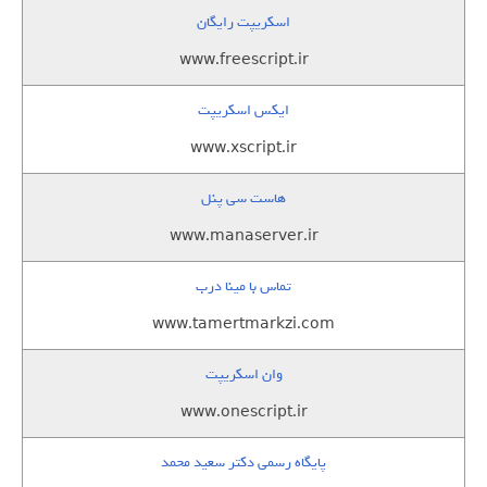
اسکریپت رایگان
www.freescript.ir
ایکس اسکریپت
www.xscript.ir
هاست سی پنل
www.manaserver.ir
تماس با مینا درب
www.tamertmarkzi.com
وان اسکریپت
www.onescript.ir
پایگاه رسمی دکتر سعید محمد