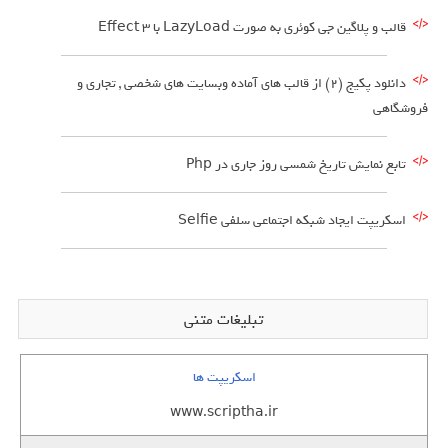
قالب و پلاگین جی کوئری به صورت LazyLoad با 3 Effect
دانلود پکیج (2) از قالب های آماده وبسایت های شخصی , تجاری و
فروشگاهی
تابع نمایش تاریخ شمسی روز جاری در Php
اسکریپت ایجاد شبکه اجتماعی سلفی Selfie
تبلیغات متنی
اسکریپت ها
www.scriptha.ir