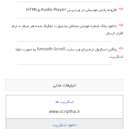
افزونه پخش موسیقی در وردپرس HTML5 Audio Player
دانلود بانک شماره موبایل مشاغل به صورت تفکیک شده هر صنف + نرم
افزار ارسال
پلاگین اسکرول نرم برای وب سایت Smooth Scroll به صورت جاوا
اسکریپت
تبلیغات متنی
اسکریپت ها
www.scriptha.ir
دانلود اسکریپت