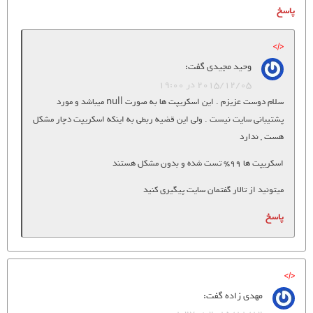
پاسخ
وحید مجیدی
گفت:
2015/12/05 در 19:00
سلام دوست عزیزم . این اسکریپت ها به صورت null میباشد و مورد
پشتیبانی سایت نیست . ولی این قضیه ربطی به اینکه اسکریپت دچار مشکل
هست , ندارد
اسکریپت ها 99% تست شده و بدون مشکل هستند
میتونید از تالار گفتمان سایت پیگیری کنید
پاسخ
مهدی زاده
گفت: