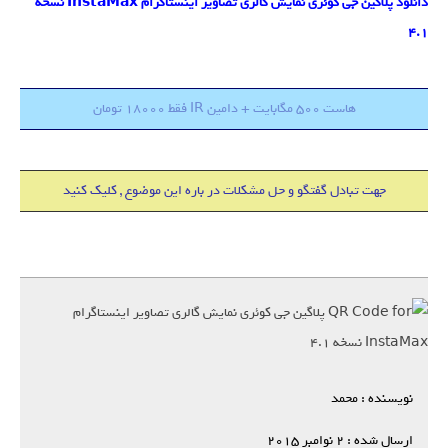
دانلود پلاگین جی کوئری نمایش گالری تصاویر اینستاگرام InstaMax نسخه
4.1
هاست 500 مگابایت + دامین IR فقط 18000 تومان
جهت تبادل گفتگو و حل مشکلات در باره این موضوع , کلیک کنید
نویسنده : محمد
ارسال شده : 2 نوامبر 2015