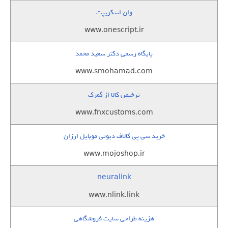
وان اسکریپت
www.onescript.ir
پایگاه رسمی دکتر سعید محمد
www.smohamad.com
ترخیص کالا از گمرک
www.fnxcustoms.com
خرید سی پی کالاف دیوتی موبایل ارزان
www.mojoshop.ir
neuralink
www.nlink.link
هزینه طراحی سایت فروشگاهی