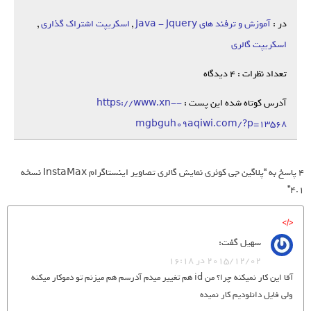
در :
آموزش و ترفند های Java - Jquery
,
اسکریپت اشتراک گذاری
,
اسکریپت گالری
تعداد نظرات : 4 دیدگاه
آدرس کوتاه شده این پست :
https://www.xn--
mgbguh09aqiwi.com/?p=13568
4 پاسخ به “پلاگین جی کوئری نمایش گالری تصاویر اینستاگرام InstaMax نسخه
4.1”
سهیل
گفت:
2015/12/02 در 16:18
آقا این کار نمیکنه چرا؟ من id هم تغییر میدم آدرسم هم میزنم تو دموکار میکنه
ولی فایل دانلودیم کار نمیده