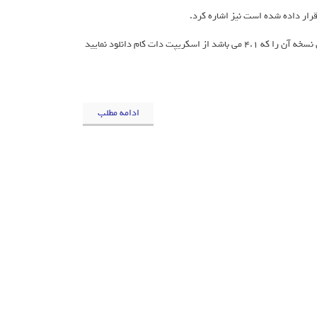
قرار داده شده است نیز اشاره کرد.
این پلاگین به صورت ریسپانسیو و دارای 3 رنگ میباشد که هم اکنون میتوانید جدیدترین نسخه آن را که 4.1 می باشد از اسکریپت دات کام دانلود نمایید
ادامه مطلب