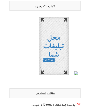
تبلیغات بنری
مطالب تصادفی
پوسته چندمنظوره Beep! وردپرس