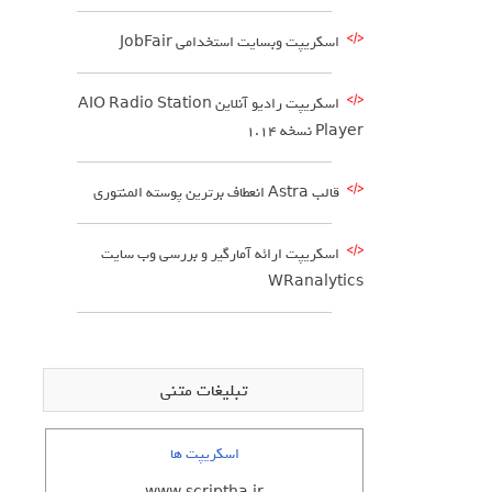
اسکریپت وبسایت استخدامی JobFair
اسکریپت رادیو آنلاین AIO Radio Station
Player نسخه 1.14
قالب Astra انعطاف برترین پوسته المنتوری
اسکریپت ارائه آمارگیر و بررسی وب سایت
WRanalytics
تبلیغات متنی
اسکریپت ها