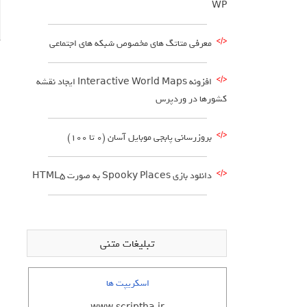
WP
معرفی متاتگ های مخصوص شبکه های اجتماعی
افزونه Interactive World Maps ایجاد نقشه
کشورها در وردپرس
بروزرسانی پابجی موبایل آسان (0 تا 100)
دانلود بازي Spooky Places به صورت HTML5
تبلیغات متنی
اسکریپت ها