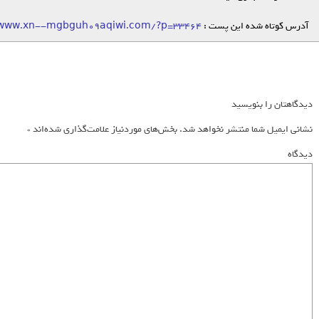
آدرس کوتاه شده این پست :
/www.xn--mgbguh09aqiwi.com/?p=33464
دیدگاهتان را بنویسید
نشانی ایمیل شما منتشر نخواهد شد.
بخش‌های موردنیاز علامت‌گذاری شده‌اند
*
دیدگاه