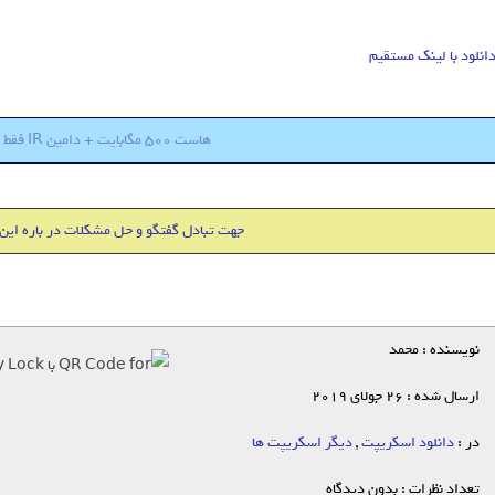
انلود با لینک مستقیم
هاست 500 مگابایت + دامین IR فقط 18000 تومان
جهت تبادل گفتگو و حل مشکلات در باره این
نویسنده : محمد
ارسال شده : 26 جولای 2019
در :
دانلود اسکریپت
,
دیگر اسکریپت ها
تعداد نظرات : بدون دیدگاه