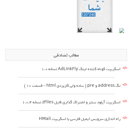
مطالب تصادفی
اسکریپت کوتاه کننده لینک AdLinkFly نسخه 1.0
تگ address و pre ( ساده ولی کاربردی html – قسمت 10 )
اسکریپت آپلود سنتر و اشتراک گذاری فایل zFiles نسخه 1.0.4
راه اندازی سرویس ایمیل فارسی با اسکریپت HMail