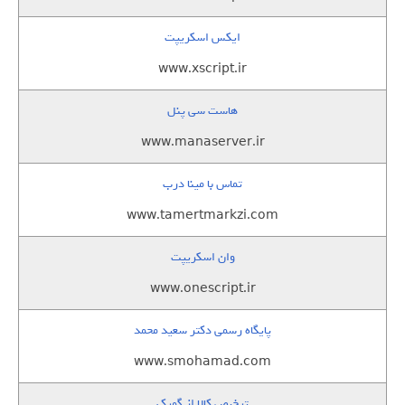
ایکس اسکریپت
www.xscript.ir
هاست سی پنل
www.manaserver.ir
تماس با مینا درب
www.tamertmarkzi.com
وان اسکریپت
www.onescript.ir
پایگاه رسمی دکتر سعید محمد
www.smohamad.com
ترخیص کالا از گمرک