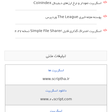
اسکریپت نمودار و نرخ ارزهای دیجیتال CoinIndex
پوسته مجله خبری The League وردپرس
اسکریپت اشتراک گذاری فایل Simple File Sharer نسخه 2.27
تبلیغات متنی
اسکریپت ها
www.scriptha.ir
دانلود اسکریپت
www.20script.com
اسکریپت