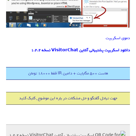
دموی اسکریپت
دانلود اسکریپت پشتیبانی آنلاین VisitorChat نسخه 1.2.2
هاست 500 مگابایت + دامین IR فقط 18000 تومان
جهت تبادل گفتگو و حل مشکلات در باره این موضوع , کلیک کنید