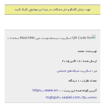
جهت تبادل گفتگو و حل مشکلات در باره این موضوع , کلیک کنید
نویسنده : محمد
ارسال شده : 18 اکتبر 2015
در :
اسکریپت شبکه های اجتماعی
تعداد نظرات : 1 دیدگاه
آدرس کوتاه شده این پست :
https://www.xn--
mgbguh09aqiwi.com/?p=13237