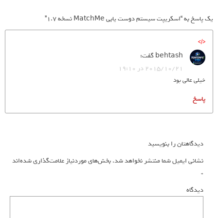
یک پاسخ به “اسکریپت سیستم دوست یابی MatchMe نسخه 1.7”
behtash
گفت:
2015/10/21 در 19:10
خیلی عالی بود
پاسخ
دیدگاهتان را بنویسید
نشانی ایمیل شما منتشر نخواهد شد.
بخش‌های موردنیاز علامت‌گذاری شده‌اند
*
دیدگاه