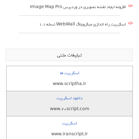
افزونه ایجاد نقشه تصویری در وردپرس Image Map Pro
اسکریپت راه اندازی میکروبلاگ WebWall نسخه 1.1
تبلیغات متنی
اسکریپت ها
www.scriptha.ir
دانلود اسکریپت
www.20script.com
اسکریپت
www.iranscript.ir