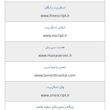
اسکریپت رایگان
www.freescript.ir
ایکس اسکریپت
www.xscript.ir
هاست سی پنل
www.manaserver.ir
تماس با مینا درب
www.tamertmarkzi.com
وان اسکریپت
www.onescript.ir
پایگاه رسمی دکتر سعید محمد