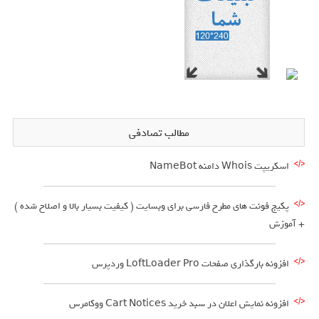
مطالب تصادفی
اسکریپت Whois دامنه NameBot
پکیج فونت های مطرح فارسی برای وبسایت ( کیفیت بسیار بالا و اصلاح شده )
+ آموزش
افزونه بارگذاری صفحات LoftLoader Pro وردپرس
افزونه نمایش اعلان در سبد خرید Cart Notices ووکامرس