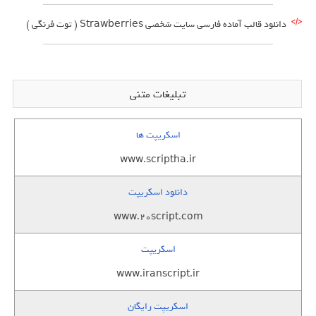
دانلود قالب آماده فارسی سایت شخصی Strawberries ( توت فرنگی )
تبلیغات متنی
اسکریپت ها
www.scriptha.ir
دانلود اسکریپت
www.20script.com
اسکریپت
www.iranscript.ir
اسکریپت رایگان