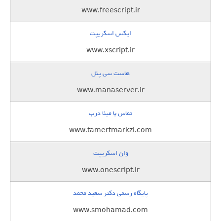
www.freescript.ir
ایکس اسکریپت
www.xscript.ir
هاست سی پنل
www.manaserver.ir
تماس با مینا درب
www.tamertmarkzi.com
وان اسکریپت
www.onescript.ir
پایگاه رسمی دکتر سعید محمد
www.smohamad.com