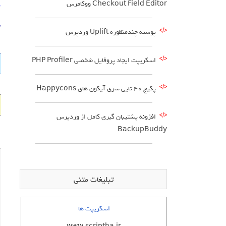
Checkout Field Editor ووکامرس
د
د
پوسته چندمنظوره Uplift وردپرس
اسکریپت ایجاد پروفایل شخصی PHP Profiler
پکیج 40 تایی سری آیکون های Happycons
افزونه پشتیبان گیری کامل از وردپرس
BackupBuddy
تبلیغات متنی
اسکریپت ها