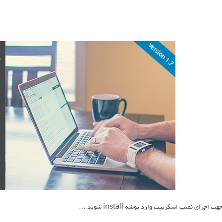
هت اجرای نصب اسکریپت وارد پوشه install شوید …