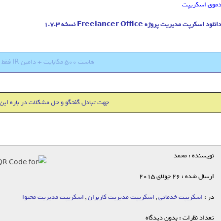
موی اسکریپت
انلود اسکرپت مدیریت پروژه Freelancer Office نسخه 1.7.3
هاست 500 مگابایت + دامین IR فقط 18000 تومان
جهت تبادل گفتگو و حل مشکلات در باره این
نویسنده : محمد
ارسال شده : 26 جولای 2015
در :
اسکریپت خدماتی
,
اسکریپت مدیریت کاربران
,
اسکریپت مدیریت محتوا
تعداد نظرات : بدون دیدگاه