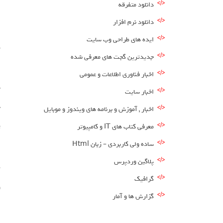
دانلود متفرقه
ا
دانلود نرم افزار
ا
ایده های طراحی وب سایت
م
جدیدترین گجت های معرفی شده
ص
اخبار فناوری اطلاعات و عمومی
س
اخبار سایت
چ
اخبار , آموزش و برنامه های ویندوز و موبایل
معرفی کتاب های IT و کامپیوتر
ت
ساده ولی کاربردی – زبان Html
ا
پلاگین وردپرس
پ
گرافیک
و
گزارش ها و آمار