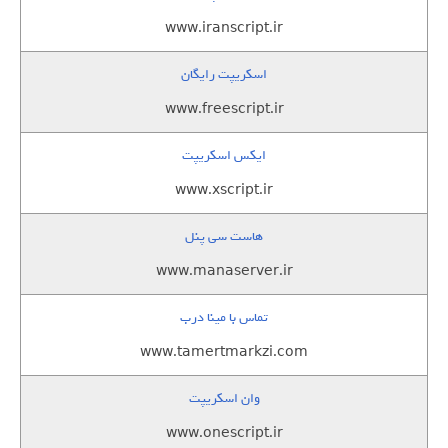
www.iranscript.ir
اسکریپت رایگان
www.freescript.ir
ایکس اسکریپت
www.xscript.ir
هاست سی پنل
www.manaserver.ir
تماس با مینا درب
www.tamertmarkzi.com
وان اسکریپت
www.onescript.ir