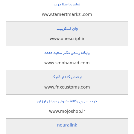
تماس با مینا درب
www.tamertmarkzi.com
وان اسکریپت
www.onescript.ir
پایگاه رسمی دکتر سعید محمد
www.smohamad.com
ترخیص کالا از گمرک
www.fnxcustoms.com
خرید سی پی کالاف دیوتی موبایل ارزان
www.mojoshop.ir
neuralink