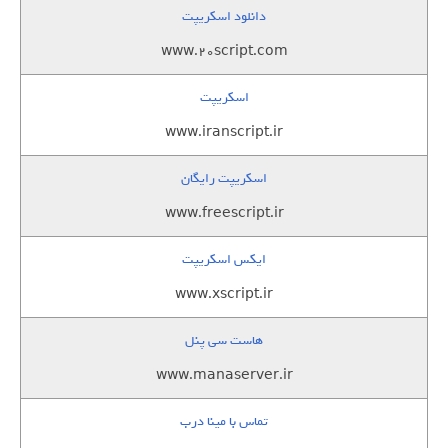
دانلود اسکریپت
www.20script.com
اسکریپت
www.iranscript.ir
اسکریپت رایگان
www.freescript.ir
ایکس اسکریپت
www.xscript.ir
هاست سی پنل
www.manaserver.ir
تماس با مینا درب