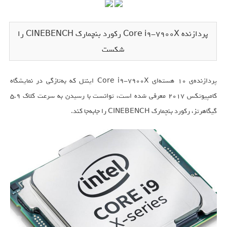
پردازنده Core i9-7900X رکورد بنچمارک CINEBENCH را
شکست
پردازنده‌ی ۱۰ هسته‌ای Core i9-7900X اینتل که به‌تازگی در نمایشگاه
کامپیوتکس 2017 معرفی شده است، توانست با رسیدن به سرعت کلاک ۵.۹
گیگاهرتز، رکورد بنچمارک CINEBENCH را جابه‌جا کند.