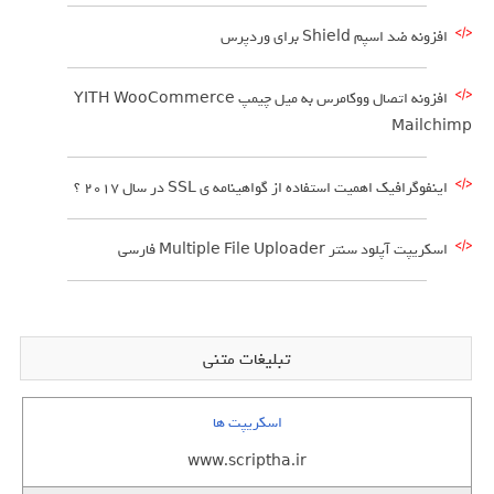
افزونه ضد اسپم Shield برای وردپرس
افزونه اتصال ووکامرس به میل چیمپ YITH WooCommerce
Mailchimp
اینفوگرافیک اهمیت استفاده از گواهینامه ی SSL در سال 2017 ؟
اسکریپت آپلود سنتر Multiple File Uploader فارسی
تبلیغات متنی
اسکریپت ها
www.scriptha.ir