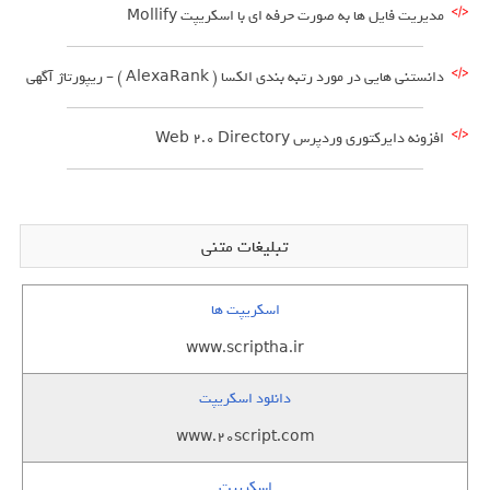
مدیریت فایل ها به صورت حرفه ای با اسکریپت Mollify
دانستنی هایی در مورد رتبه بندی الکسا ( AlexaRank ) – ریپورتاژ آگهی
افزونه دایرکتوری وردپرس Web 2.0 Directory
تبلیغات متنی
اسکریپت ها
www.scriptha.ir
دانلود اسکریپت
www.20script.com
اسکریپت