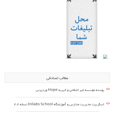
مطالب تصادفی
پوسته موسسه غیر انتفاعی و خیریه Hope وردپرس
اسکریپت مدیریت مدارس و آموزشگاه Inilabs School نسخه 2.2