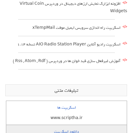
افزونه ابزارک نمایش ارزهای دیجیتال در وردپرس Virtual Coin
Widgets
اسکریپت راه اندازی سرویس ایمیل موقت xTempMail
اسکریپت رادیو آنلاین AIO Radio Station Player نسخه 1.14
آموزش غیرفعال سازی فید خوان ها در وردپرس ( Rss , Atom , Rdf )
تبلیغات متنی
اسکریپت ها
www.scriptha.ir
دانلود اسکریپت