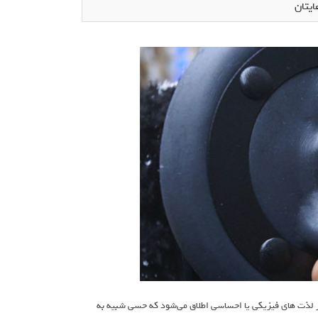
یتان
autonomous sensory meridian res، به گونه‌ای از لذت های فیزیکی یا احساسی اطلاق می‌شود که حسی شبیه به