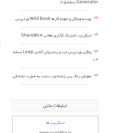
Generator نسخه 2.5
پ
پوسته وبلاگی و نمونه کارها Wild Book وردپرس
اسکریپت اشتراک گذاری مطالب ShareNice
پلاگین وردپرس چت و پشتیبانی آنلاین Leap نسخه
1.2
تعویض رنگ پس زمینه وب سایت به صورت تصادفی
تبلیغات متنی
اسکریپت ها