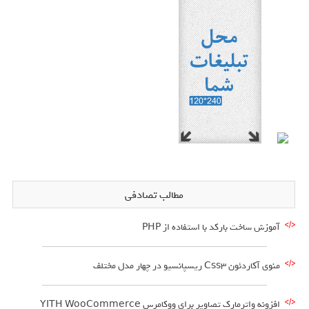
مطالب تصادفی
آموزش ساخت بارکد با استفاده از PHP
منوی آکاردئون Css3 ریسپانسیو در چهار مدل مختلف
افزونه واترمارک تصاویر برای ووکامرس YITH WooCommerce