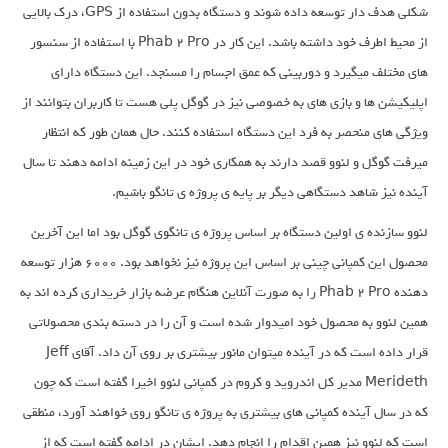
شکلی هدف دار توسعه داده شوند و دستگاه بدون استفاده از GPS، درک بالایی
از محیط اطرف خود داشته باشد. این کار در Phab 2 Pro با استفاده از سنسور
های مختلف میگیرد و دوربینی که عمق اجسام را مسنجد. این دستگاه دارای
اپلیکیشن ها و بازی های به خصوصی نیز در گوگل پلی هست تا کاربران بتوانند از
ویژگی های منحصر به فرد این دستگاه استفاده کنند. حال همان طور که انتظار
میرفت گوگل و لنوو قصد دارند به همکاری خود در این زمینه ادامه دهند تا سال
آینده نیز شاهد دستگاهی دیگر بر پایه ی پروژه ی تانگو باشیم.
لنوو سازنده ی اولین دستگاه بر اساس پروژه ی تانگوی گوگل بود اما این آخرین
محصول این کمپانی چینی بر اساس این پروژه نیز نخواهد بود. ۶۰۰۰ هزار توسعه
دهنده Phab 2 Pro را به صورت آنلاین هنگام عرضه بازار خریداری کرده اند به
همین لنوو به محصول خود امیدوار شده است و آن را در دسته بندی محصولاتی
قرار داده است که در آینده میتوان مانور بیشتری بر روی آن داد. آقای Jeff
Merideth مدیر کل اندروید و کروم در کمپانی لنوو اخیرا گفته است که چون
که در سال آینده کمپانی های بیشتری به پروژه ی تانگو روی خواهند آورد، منطقی
است که لنوو نیز همین اقدام را انجام دهد. ایشان در ادامه گفته است که از