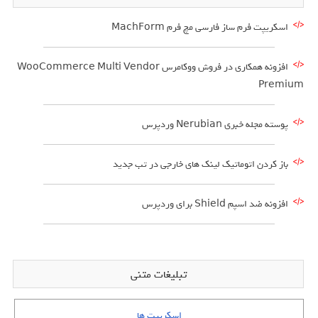
اسکریپت فرم ساز فارسی مچ فرم MachForm
افزونه همکاری در فروش ووکامرس WooCommerce Multi Vendor
Premium
پوسته مجله خبری Nerubian وردپرس
باز کردن اتوماتیک لینک های خارجی در تب جدید
افزونه ضد اسپم Shield برای وردپرس
تبلیغات متنی
اسکریپت ها