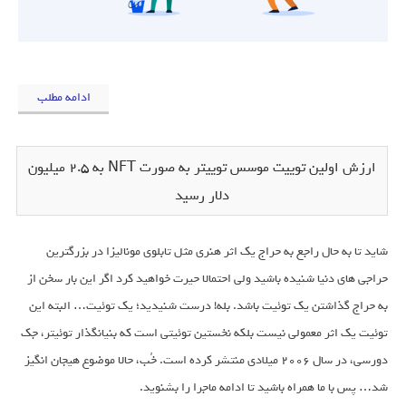
ادامه مطلب
ارزش اولین توییت موسس توییتر به صورت NFT به ۲.۵ میلیون
دلار رسید
شاید تا به حال راجع به حراج یک اثر هنری مثل تابلوی مونالیزا در بزرگترین
حراجی های دنیا شنیده باشید ولی احتمالا حیرت خواهید کرد اگر این بار سخن از
به حراج گذاشتن یک توئیت باشد. بله! درست شنیدید؛ یک توئیت… البته این
توئیت یک اثر معمولی نیست بلکه نخستین توئیتی است که بنیانگذار توئیتر، جک
دورسی، در سال 2006 میلادی منتشر کرده است. خُب، حالا موضوع هیجان انگیز
شد… پس با ما همراه باشید تا ادامه ماجرا را بشنوید.