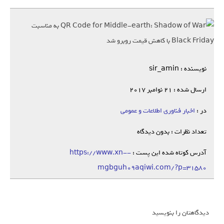
نویسنده : sir_amin
ارسال شده : 21 نوامبر 2017
در :
اخبار فناوری اطلاعات و عمومی
تعداد نظرات : بدون دیدگاه
آدرس کوتاه شده این پست :
https://www.xn--
mgbguh09aqiwi.com/?p=31580
دیدگاهتان را بنویسید