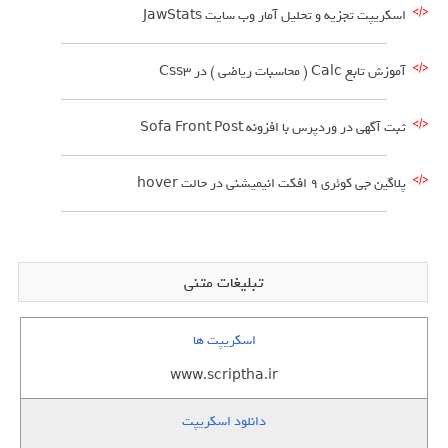
اسکریپت تجزیه و تحلیل آمار وب سایت JawStats
آموزش تابع Calc ( محاسبات ریاضی ) در Css3
ثبت آگهی در وردپرس با افزونه Sofa Front Post
پلاگین جی کوئری 9 افکت انیمیشنی در حالت hover
تبلیغات متنی
اسکریپت ها
www.scriptha.ir
دانلود اسکریپت