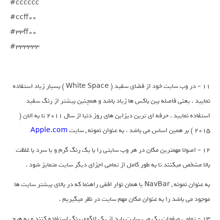
#cccccc

#ccff00

#33ff00

11 – در وب سایت خود از فضای سفید ( White Space ) بسیار زیاد استفاده
نمایید . یعنی فاصله بین باکس ها زیاد باشد و همچنین بیشتر از رنگ سفید
استفاده نمایید . حرفه ای ترین دیزاین های روز دنیا از سال 2011 تا به الان (
2015 ) بر همین اساس می باشد . به عنوان نمونه , سایت
Apple.com
12 – اصولا مهمترین مکان در هر وب سایتی را با یک رنگ گرم و یا سرد با غلظت
بالا مشخص میکنند تا به طور کامل از تمامی اجزای دیگر سایت متمایز شود .
به عنوان نمونه , NavBar یا همان نوار افقی راهنما که در بالای بیشتر سایت ها
موجود می باشد را به عنوان مکان مهم سایت در نظر میگیریم .
13 – تمامی صفحات یک وب سایت باید از یک الگوی رنگ استفاده کنند و به هیچ