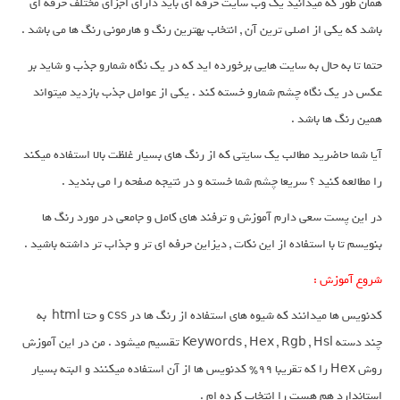
همان طور که میدانید یک وب سایت حرفه ای باید دارای اجزای مختلف حرفه ای
باشد که یکی از اصلی ترین آن , انتخاب بهترین رنگ و هارمونی رنگ ها می باشد .
حتما تا به حال به سایت هایی برخورده اید که در یک نگاه شمارو جذب و شاید بر
عکس در یک نگاه چشم شمارو خسته کند . یکی از عوامل جذب بازدید میتواند
همین رنگ ها باشد .
آیا شما حاضرید مطالب یک سایتی که از رنگ های بسیار غلظت بالا استفاده میکند
را مطالعه کنید ؟ سریعا چشم شما خسته و در نتیجه صفحه را می بندید .
در این پست سعی دارم آموزش و ترفند های کامل و جامعی در مورد رنگ ها
بنویسم تا با استفاده از این نکات , دیزاین حرفه ای تر و جذاب تر داشته باشید .
شروع آموزش :
کدنویس ها میدانند که شیوه های استفاده از رنگ ها در css و حتا html به
چند دسته Keywords , Hex , Rgb , Hsl تقسیم میشود . من در این آموزش
روش Hex را که تقریبا 99% کدنویس ها از آن استفاده میکنند و البته بسیار
استاندارد هم هست را انتخاب کرده ام .