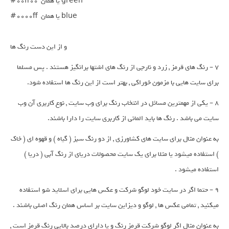
#00ff00  یا همان green

#0000ff  یا همان blue

و از این دست رنگ ها
7 – رنگ های قرمز , زرد و نارجی از رنگ های اشتها برانگیز هستند . پس مسلما
برای سایت هایی با مزمون خوراکی , بهتر است از این رنگ ها استفاده شود.
8 – یکی از مهمترین مسائل در انتخاب رنگ برای وب سایت , نوع کاربری آن وب
سایت می باشد . رنگ ها باید المانی از کاربری سایت را دارا باشند.
به عنوان مثال برای سایت های کشاورزی , از دو رنگ سبز ( گیاه ) و قهوه ای ( خاک
) استفاده میشود یا مثلا برای یک سایت محصولات دریای از رنگ آبی ( دریا )
استفاده میشود .
9 – حتما اگر در سایت خود لوگو شرکت و عکس هایی برای اسلاید شو استفاده
میکنید , تمامی عکس ها , لوگو و دیزاین سایت بر اساس همان رنگ اصلی باشند .
به عنوان مثال اگر لوگو شرکت قرمز رنگ و یا دارای درصد بالایی رنگ قرمز است ,