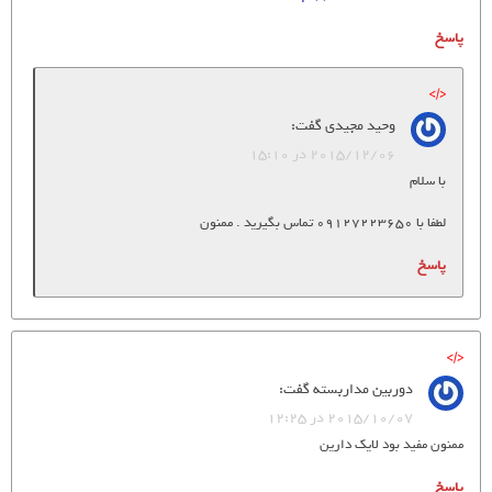
پاسخ
وحید مجیدی
گفت:
2015/12/06 در 15:10
با سلام
لطفا با 09127223650 تماس بگیرید . ممنون
پاسخ
دوربین مداربسته
گفت:
2015/10/07 در 12:25
ممنون مفید بود لایک دارین
پاسخ