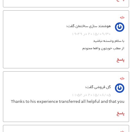
هوشمند سازی ساختمان
گفت:
2015/09/30 در 19:49
با سلام وخسته نباشید
از مطلب خوبتون واقعا ممنونم
پاسخ
گل فروشی
گفت:
2015/08/05 در 11:52
Thanks to his experience transferred all helpful and that you
پاسخ