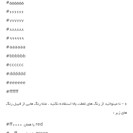
#555555

#666666

#777777

#888888

#999999

#aaaaaa

#bbbbbb

#cccccc

#dddddd

#eeeeee

#ffffff
6 – تا میتوانید از رنگ های غلطت بالا استفاده نکنید . مثلا رنگ هایی از قبیل رنگ
های زیر :
#ff0000  یا همان red
