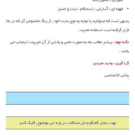
• قهوه ای : آسایش ، استحکام ، ثبات و اعتبار
بدیهی است که میتوانید با توجه به نوع سایت خود , از رنگ مخصوص آن که در بالا
قرار گرفته است استفاده نمایید .
نکته مهم
: بیشتر مطالب بالا به صورت علمی و بخشی از آن تجربیات اینجانب می
باشد .
گردآوری : وحید مجیدی
پخش اختصاصی
هاست 500 مگابایت + دامین IR فقط 18000 تومان
جهت تبادل گفتگو و حل مشکلات در باره این موضوع , کلیک کنید