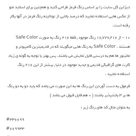
دیزاین کل سایت را بر اساس رنگ قرمز طراحی کنید و همچنین برای اسلاید شو
از عکس هایی استفاده نمایید که درصد بالایی از تونالیته رنگ قرمز در آنها بکار
رفته است.
10 – از 16,777,216 رنگ موجود , فقط 216 رنگ به صورت Safe Color
هستند . Safe Color به رنگ هایی میگویند که در قدیمیترین کامپیوتر و
مانیتور ها هم به درستی قابل نمایش می باشند. پس بهتر با توجه به گونه ی زیاد
کارت های گرافیکی قدیمی و جدید موجود در دنیا , بیشتر از این 216 رنگ
استفاده نمایید .
فرمول به دست آوردن این رنگ ها به این صورت می باشد که باید دو به دو رنگ
ها بر 3 بخشپذیر باشند ( 0 هم قابل قبول می باشد )
به عنوان مثال کد های رنگ زیر :
#336699

#669933
