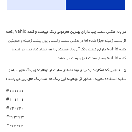
در بالا , عکس سمت چپ دارای بهترین هارمونی رنگ میباشد و کلمه vahid , کاملا
از پشت زمینه مجزا شده اما در عکس سمت راست , چون پشت زمینه و همچنین
کلمه vahid دارای غلظت رنگ آبی بالا هستند , با هم تضاد ندارند و در نتیجه
کلمه vahid بسیار سخت قابل رویت می باشد .
5 – تا جایی که امکان دارد برای نوشته های سایت از تونالیته ی رنگ های سیاه و
سفید استفاده نمایید . منظور از تونالیته این رنگ ها , مثلا رنگ های زیر می باشد :
#000000

#111111

#222222

#333333

#444444
