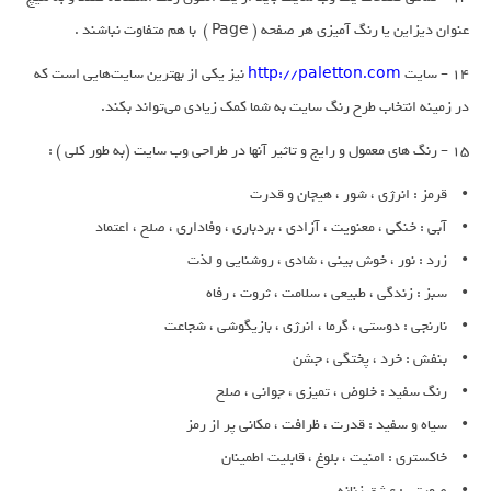
عنوان دیزاین یا رنگ آمیزی هر صفحه ( Page ) با هم متفاوت نباشند .
14 – سایت
http://paletton.com
نیز یکی از بهترین سایت‌هایی است که
در زمینه انتخاب طرح رنگ سایت به شما کمک زیادی می‌تواند بکند.
15 – رنگ های معمول و رایج و تاثیر آنها در طراحی وب سایت (به طور کلی ) :
• قرمز : انرژی ، شور ، هیجان و قدرت
• آبی : خنکی ، معنویت ، آزادی ، بردباری ، وفاداری ، صلح ، اعتماد
• زرد : نور ، خوش بینی ، شادی ، روشنایی و لذت
• سبز : زندگی ، طبیعی ، سلامت ، ثروت ، رفاه
• نارنجی : دوستی ، گرما ، انرژی ، بازیگوشی ، شجاعت
• بنفش : خرد ، پختگی ، جشن
• رنگ سفید : خلوض ، تمیزی ، جوانی ، صلح
• سیاه و سفید : قدرت ، ظرافت ، مکانی پر از رمز
• خاکستری : امنیت ، بلوغ ، قابلیت اطمینان
• صورتی : عشق زنانه