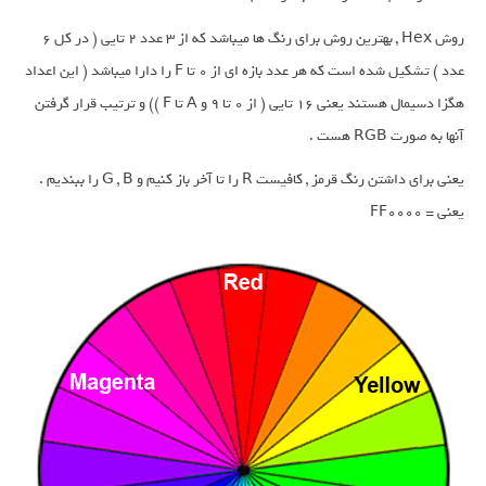
روش Hex , بهترین روش برای رنگ ها میباشد که از 3 عدد 2 تایی ( در کل 6
عدد ) تشکیل شده است که هر عدد بازه ای از 0 تا F را دارا میباشد ( این اعداد
هگزا دسیمال هستند یعنی 16 تایی ( از 0 تا 9 و A تا F )) و ترتیب قرار گرفتن
آنها به صورت RGB هست .
یعنی برای داشتن رنگ قرمز , کافیست R را تا آخر باز کنیم و G , B را ببندیم .
یعنی = FF0000