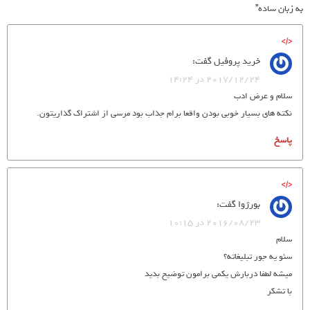
به زبان ساده”
خرید پروفیل
گفت:
2017/12/24 در 14:24
سلام و عرض ادب
نکته های بسیار خوبی بودن واقعا برام جذاب بود مرسی از اشتراک گذاریتون.
پاسخ
بورژوا
گفت:
2016/08/23 در 10:15
سلام
سئو یه جور تبلیغاته؟
میشه لطفا دربارش یکمی برامون توضیح بدید
با تشکر