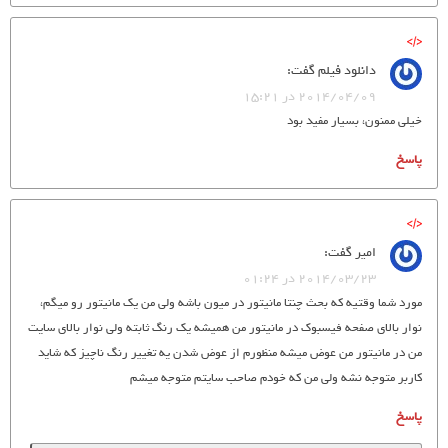
دانلود فیلم
گفت:
2014/04/09 در 15:21
خیلی ممنون، بسیار مفید بود
پاسخ
امیر
گفت:
2014/03/23 در 01:24
مورد شما وقتیه که بحث چنتا مانیتور در میون باشه ولی من یک مانیتور رو میگم،
نوار بالای صفحه فیسبوک در مانیتور من همیشه یک رنگ ثابته ولی نوار بالای سایت
من در مانیتور من عوض میشه منظورم از عوض شدن یه تغییر رنگ ناچیز که شاید
کاربر متوجه نشه ولی من که خودم صاحب سایتم متوجه میشم
پاسخ