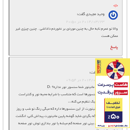
وحید مجیدی
گفت:
2014/03/23 در 20:50
والا تو عمرم تابه حال به چنین موردی بر نخوردم داداشی . چنین چیزی غیر
ممکن هست
پاسخ
امیر
گفت:
2014/05/06 در 09:54
دوست من احیاناً مانیتور شما سنسور نور نداره؟ :D
منظورم از این سنسورها است که متناسب با شرایط محیط نور و کنتراست
مانیتور رو اتوماتیک تنظیم می کنه…
حدس می زنم مانیتورت از این سنسورها داره که میگی رنگ تو شب و روز
فرق می کنه… اگه بگردی شاید گوشه پایین مانیتورت پیداش کنی، انگشت
بذاری جلوش می بینی نور صفحه کم میشه یا نور بندازی توش نور صفحه