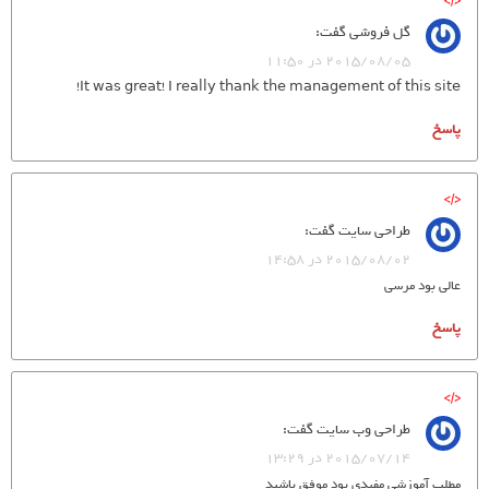
گل فروشی
گفت:
2015/08/05 در 11:50
It was great! I really thank the management of this site!
پاسخ
طراحي سايت
گفت:
2015/08/02 در 14:58
عالی بود مرسی
پاسخ
طراحی وب سایت
گفت:
2015/07/14 در 13:29
مطلب آموزشی مفیدی بود موفق باشید