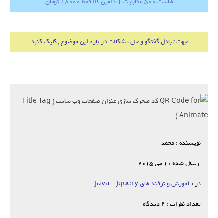
هاست 500 مگابایت + دامین IR فقط 18000 تومان
جهت تبادل گفتگو و حل مشکلات در باره این موضوع , کلیک کنید
نویسنده : محمد
ارسال شده : 1 می 2015
در :
آموزش و ترفند های Java - Jquery
تعداد نظرات : 2 دیدگاه