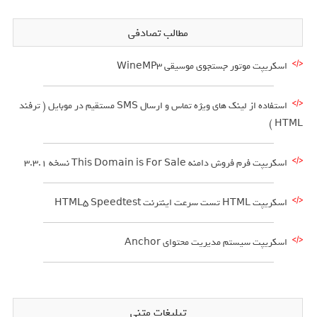
مطالب تصادفی
اسکریپت موتور جستجوی موسیقی WineMP3
استفاده از لینک های ویژه تماس و ارسال SMS مستقیم در موبایل ( ترفند
HTML )
اسکریپت فرم فروش دامنه This Domain is For Sale نسخه 3.3.1
اسکریپت HTML تست سرعت اینترنت HTML5 Speedtest
اسکریپت سیستم مدیریت محتوای Anchor
تبلیغات متنی