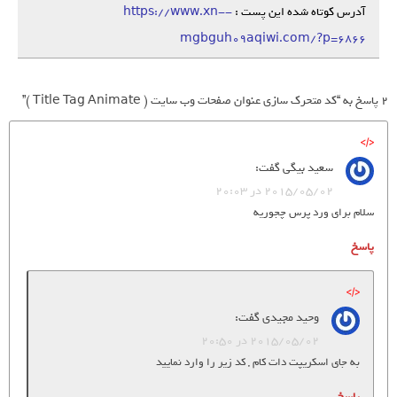
آدرس کوتاه شده این پست :
https://www.xn--
mgbguh09aqiwi.com/?p=6866
2 پاسخ به “کد متحرک سازی عنوان صفحات وب سایت ( Title Tag Animate )”
سعید بیگی
گفت:
2015/05/02 در 20:03
سلام برای ورد پرس چجوریه
پاسخ
وحید مجیدی
گفت:
2015/05/02 در 20:50
به جای اسکریپت دات کام , کد زیر را وارد نمایید
پاسخ