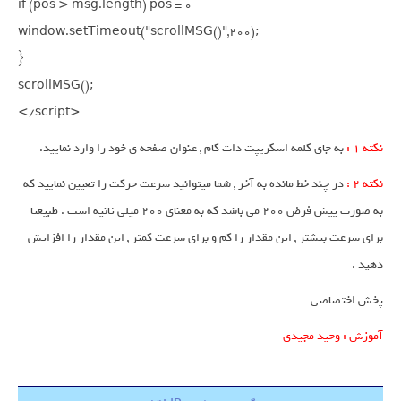
if (pos > msg.length) pos = 0

window.setTimeout("scrollMSG()",200);

}

scrollMSG();

</script>
نکته 1 :
به جای کلمه اسکریپت دات کام , عنوان صفحه ی خود را وارد نمایید.
نکته 2 :
در چند خط مانده به آخر , شما میتوانید سرعت حرکت را تعیین نمایید که
به صورت پیش فرض 200 می باشد که به معنای 200 میلی ثانیه است . طبیعتا
برای سرعت بیشتر , این مقدار را کم و برای سرعت کمتر , این مقدار را افزایش
دهید .
پخش اختصاصی
آموزش : وحید مجیدی