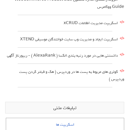
Guide ووکامرس
اسکریپت مدیریت اطلاعات xCRUD
اسکریپت ایجاد و مدیریت وب سایت خوانندگان موسیقی XTEND
دانستنی هایی در مورد رتبه بندی الکسا ( AlexaRank ) – ریپورتاژ آگهی
کوئری های مربوط به پست ها در وردپرس ( هک و فیلتر کردن پست
وردپرس )
تبلیغات متنی
اسکریپت ها