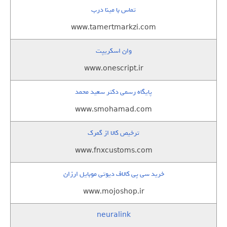
تماس با مینا درب
www.tamertmarkzi.com
وان اسکریپت
www.onescript.ir
پایگاه رسمی دکتر سعید محمد
www.smohamad.com
ترخیص کالا از گمرک
www.fnxcustoms.com
خرید سی پی کالاف دیوتی موبایل ارزان
www.mojoshop.ir
neuralink