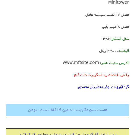
Minitower
فصل 7: نصب سیستم عامل
فصل 8:عیب یابی
سال انتشار:
1384
قیمت:
23000 ریال
آدرس سایت ناشر:
www.mftsite.com
پخش اختصاصی: اسکریپت دات کام
گردآوری: نیلوفر معماریان محمدی
هاست 500 مگابایت + دامین IR فقط 18000 تومان
جهت تبادل گفتگو و حل مشکلات در باره این موضوع , کلیک کنید