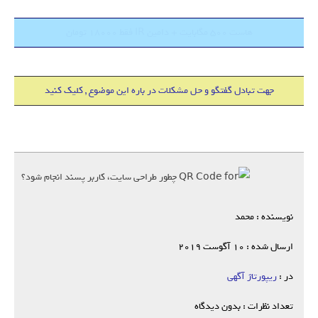
هاست 500 مگابایت + دامین IR فقط 18000 تومان
جهت تبادل گفتگو و حل مشکلات در باره این موضوع , کلیک کنید
نویسنده : محمد
ارسال شده : 10 آگوست 2019
در :
ریپورتاژ آگهی
تعداد نظرات : بدون دیدگاه