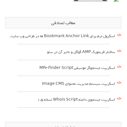
مطالب تصادفی
اسکرول نرم برای Bookmark Anchor Link ها در طراحی وب سایت
ساختار فریمورک AMP گوگل و تاثیر آن در سئو
اسکریپت جستجوگر موسیقی MP3 Finder Script
اسکریپت سیستم مدیریت محتوای Image CMS
اسکریپت جستجوی دامنه Whois Script نسخه 1.5