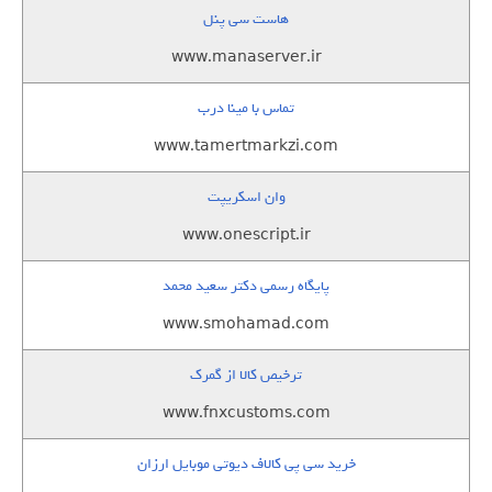
هاست سی پنل
www.manaserver.ir
تماس با مینا درب
www.tamertmarkzi.com
وان اسکریپت
www.onescript.ir
پایگاه رسمی دکتر سعید محمد
www.smohamad.com
ترخیص کالا از گمرک
www.fnxcustoms.com
خرید سی پی کالاف دیوتی موبایل ارزان