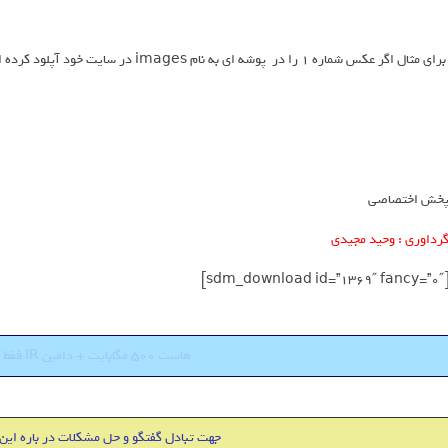
رای مثال اگر عکس شماره 1 را در پوشه ای به نام images در سایت خود آپلود کرده اید , آدرس به صورت زیر میشود :
خش اختصاصی
رداوری : وحید مجیدی
[sdm_download id=”1369″ fan
هاست 500 مگابایت + دامین IR فقط 18000 تومان
جهت تبادل گفتگو و حل مشکلات در باره این