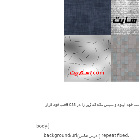
نحوه ی قرار گیری در سایت بسیار آسان میباشد . کافیست هر عکسی که میخواهید در هاست خود آپلود و سپس تکه کد زیر را در css قالب خود قرار
body{

	background:url(آدرس عکس) repeat fixed;
