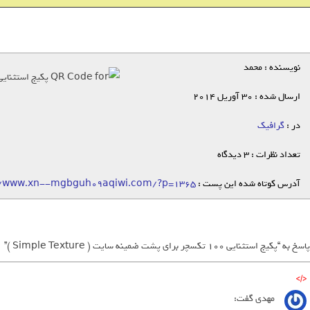
نویسنده : محمد
ارسال شده : 30 آوریل 2014
در :
گرافیک
تعداد نظرات : 3 دیدگاه
آدرس کوتاه شده این پست :
//www.xn--mgbguh09aqiwi.com/?p=1365
مهدی
گفت: