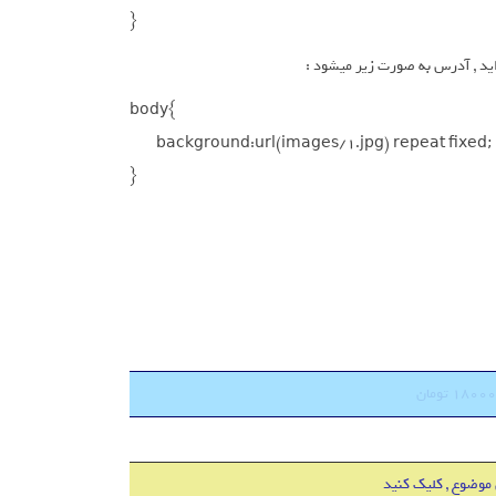
}
body{

	background:url(images/1.jpg) repeat fixed;

}
 موضوع , کلیک کنید