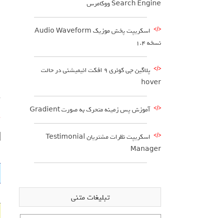
Search Engine ووکامرس
ب
اسکریپت پخش موزیک Audio Waveform
نسخه 1.4
پلاگین جی کوئری 9 افکت انیمیشنی در حالت
hover
پ
آموزش پس زمینه متحرک به صورت Gradient
گ
cy=”0″]
اسکریپت نظرات مشتریان Testimonial
Manager
تبلیغات متنی