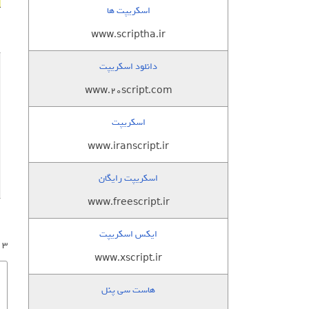
اسکریپت ها
www.scriptha.ir
دانلود اسکریپت
www.20script.com
اسکریپت
www.iranscript.ir
اسکریپت رایگان
www.freescript.ir
ایکس اسکریپت
3 پاسخ به “پکیج استثنایی 100 تکسچر برای پشت ضمینه سایت ( Simple Texture )”
www.xscript.ir
هاست سی پنل