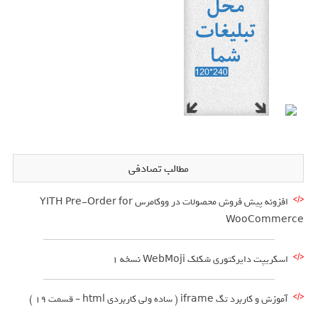
مطالب تصادفی
افزونه پیش فروش محصولات در ووکامرس YITH Pre-Order for
WooCommerce
اسکریپت دایرکتوری شکلک WebMoji نسخه ۱
آموزش و کاربرد تگ iframe ( ساده ولی کاربردی html – قسمت 19 )