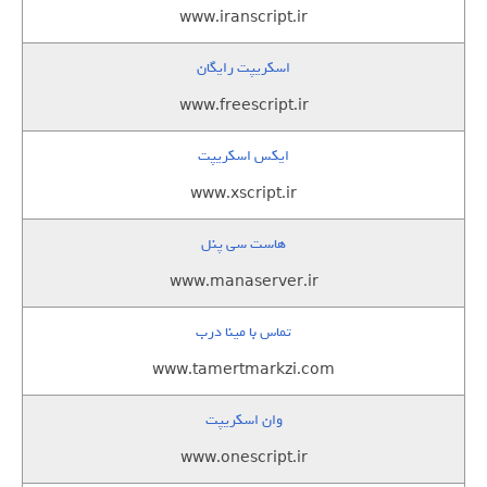
www.iranscript.ir
اسکریپت رایگان
www.freescript.ir
ایکس اسکریپت
www.xscript.ir
هاست سی پنل
www.manaserver.ir
تماس با مینا درب
www.tamertmarkzi.com
وان اسکریپت
www.onescript.ir