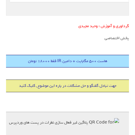
گرداوری و آموزش : وحید مجیدی
پخش اختصاصی
هاست 500 مگابایت + دامین IR فقط 18000 تومان
جهت تبادل گفتگو و حل مشکلات در باره این موضوع , کلیک کنید