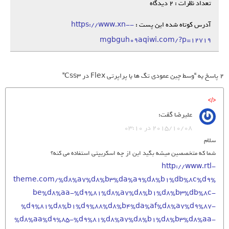
تعداد نظرات : 2 دیدگاه
آدرس کوتاه شده این پست :
https://www.xn--
mgbguh09aqiwi.com/?p=12719
2 پاسخ به “وسط چین عمودی تگ ها با پراپرتی Flex در Css3”
علیرضا
گفت:
2015/10/08 در 03:10
سلام
شما که متخصصین میشه بگید این از چه اسکریپتی استفاده می کنه؟
http://www.rtl-
theme.com/%d8%a7%d8%b3%da%a9%d8%b1%db%8c%d9%
be%d8%aa-%d9%81%d8%a7%d8%b1%d8%b3%db%8c-
%d9%81%d8%b1%d9%88%d8%b4%da%af%d8%a7%d9%87-
%d8%aa%d9%85-%d9%81%d8%a7%d8%b1%d8%b3%d8%aa-