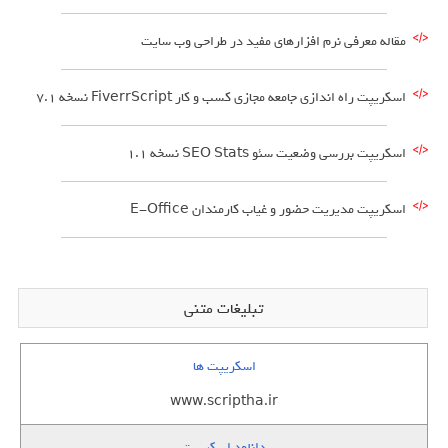
مقاله معرفی نرم افزارهای مفید در طراحی وب سایت
اسکریپت راه اندازی جامعه مجازی کسب و کار FiverrScript نسخه 7.1
اسکریپت بررسی وضعیت سئو SEO Stats نسخه 1.1
اسکریپت مدیریت حضور و غیاب کارمندان E-Office
تبلیغات متنی
اسکریپت ها
www.scriptha.ir
دانلود اسکریپت