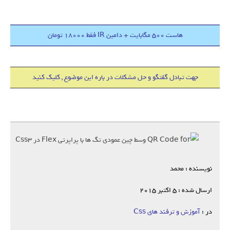
هاست 500 مگابایت + دامین IR فقط 18000 تومان
جهت تبادل گفتگو و حل مشکلات در باره این موضوع , کلیک کنید
نویسنده : محمد
ارسال شده : 5 اکتبر 2015
در :
آموزش و ترفند های Css