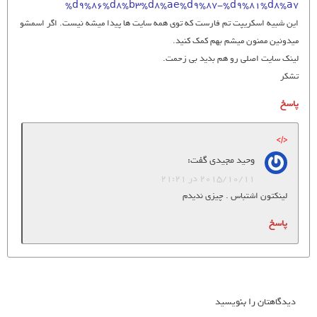
%d9%86%d8%b3%d8%ae%d9%87-%d9%81%d8%a7
این شبیه اسکریپت تم فارست که توی همه سایت ها پیدا میشه نیست. اگر اسمشو
میدونین ممنون میشم بهم کمک کنید.
لینک سایت اصلی رو هم بدید بی زحمت.
تشکر
پاسخ
وحید مجیدی
گفت:
2015/10/11 در 21:21
لینکتون اشتباس . چیزی ندیدم
پاسخ
دیدگاهتان را بنویسید