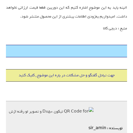
البته باید به این موضوع اشاره کنیم که این دوربین قطعا قیمت ارزانی نخواهد
داشت. امیدواریم به‌زودی اطلاعات بیشتری از این محصول منتشر شود.
منبع : دیجی کالا
هاست 500 مگابایت + دامین IR فقط 18000 تومان
جهت تبادل گفتگو و حل مشکلات در باره این موضوع , کلیک کنید
نویسنده : sir_amin