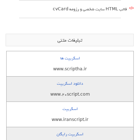
قالب HTML سایت شخصی و رزومه cvCard
تبلیغات متنی
اسکریپت ها
www.scriptha.ir
دانلود اسکریپت
www.20script.com
اسکریپت
www.iranscript.ir
اسکریپت رایگان