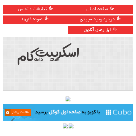
صفحه اصلی
تبلیغات و تماس
درباره وحید مجیدی
نمونه کارها
ابزارهای آنلاین