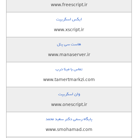
www.freescript.ir
ایکس اسکریپت
www.xscript.ir
هاست سی پنل
www.manaserver.ir
تماس با مینا درب
www.tamertmarkzi.com
وان اسکریپت
www.onescript.ir
پایگاه رسمی دکتر سعید محمد
www.smohamad.com