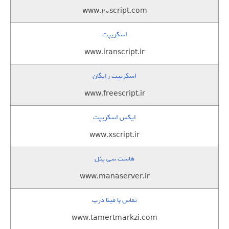
www.20script.com
اسکریپت
www.iranscript.ir
اسکریپت رایگان
www.freescript.ir
ایکس اسکریپت
www.xscript.ir
هاست سی پنل
www.manaserver.ir
تماس با مینا درب
www.tamertmarkzi.com