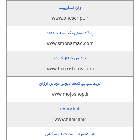
وان اسکریپت
www.onescript.ir
پایگاه رسمی دکتر سعید محمد
www.smohamad.com
ترخیص کالا از گمرک
www.fnxcustoms.com
خرید سی پی کالاف دیوتی موبایل ارزان
www.mojoshop.ir
neuralink
www.nlink.link
هزینه طراحی سایت فروشگاهی