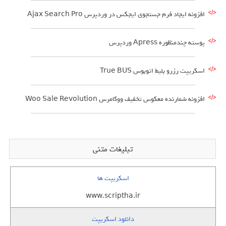
افزونه ایجاد فرم جستجوی ایجکس در وردپرس Ajax Search Pro
پوسته چندمنظوره Apress وردپرس
اسکریپت رزرو بلیط اتوبوس True BUS
افزونه شمارنده معکوس تخفیف ووکامرس Woo Sale Revolution
تبلیغات متنی
اسکریپت ها
www.scriptha.ir
دانلود اسکریپت