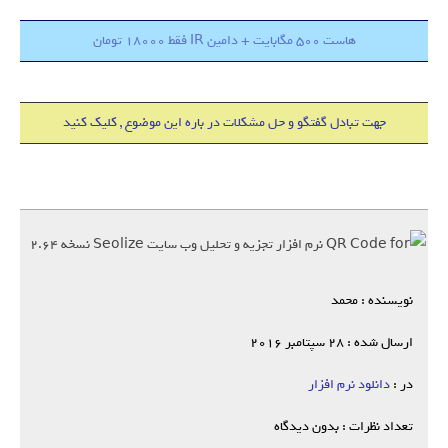
هاست 500 مگابایت + دامین IR فقط 18000 تومان
جهت تبادل گفتگو و حل مشکلات در باره این موضوع , کلیک کنید
نویسنده : محمد
ارسال شده : 28 سپتامبر 2016
در :
دانلود نرم افزار
تعداد نظرات : بدون دیدگاه