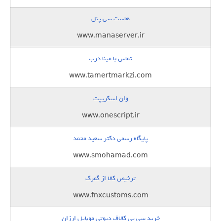
هاست سی پنل
www.manaserver.ir
تماس با مینا درب
www.tamertmarkzi.com
وان اسکریپت
www.onescript.ir
پایگاه رسمی دکتر سعید محمد
www.smohamad.com
ترخیص کالا از گمرک
www.fnxcustoms.com
خرید سی پی کالاف دیوتی موبایل ارزان