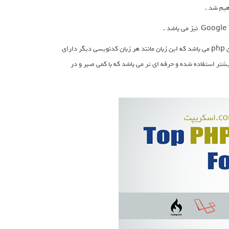
طبیعتا معروف ترین و شاید بتوان گفت بهترین زبان Server Side دنیا در حال حاضر زبان php می باشد که این زبان مانند هر زبان کدنویسی دیگر دارای
نی می باشد . همیشه جای سوال بوده کدام فریم ورک php در دنیا بیشتر استفاده شده و حرفه ای تر می باشد که با کمی صبر و در