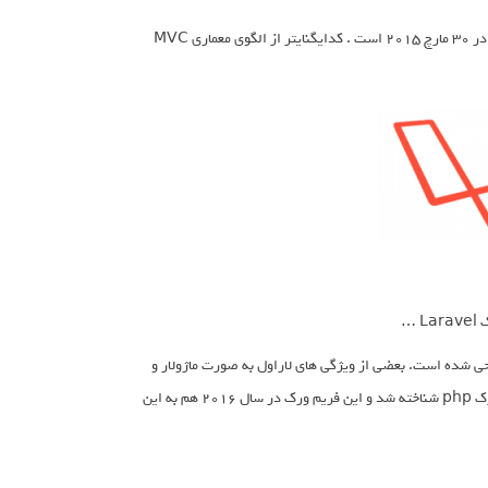
نخستین نگارش همگانی کدایگنایتر در ۲۸ فوریهٔ ۲۰۰۶ بود و واپسین نگارش آن”۳.۰.۰” در ۳۰ مارچ ۲۰۱۵ است . کدایگنایتر از الگوی معماری MVC
 توسط تیلور اوتول، برای توسعه نرم‌افزارهای وب بر پایه معماری MVC طراحی شده است. بعضی از ویژگی های لاراول به صورت ماژولار و
بسته بندی شده ارائه شده است. در مارس 2015، لاراول به عنوان معروف ترین فریم ورک php شناخته شد و این فریم ورک در سال 2016 هم به این