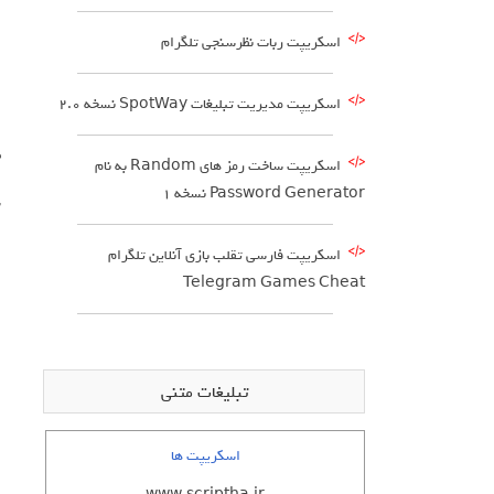
اسکریپت ربات نظرسنجی تلگرام
اسکریپت مدیریت تبلیغات SpotWay نسخه 2.0
#3 
اسکریپت ساخت رمز های Random به نام
Password Generator نسخه ۱
سیم
اسکریپت فارسی تقلب بازی آنلاین تلگرام
Telegram Games Cheat
تبلیغات متنی
اسکریپت ها
#2 