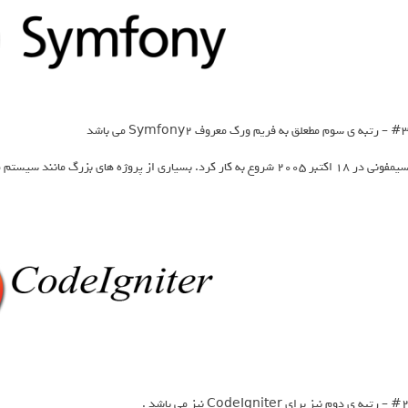
– رتبه ی سوم مطعلق به فریم ورک معروف Symfony2 می باشد
فونی در ۱۸ اکتبر ۲۰۰۵ شروع به کار کرد. بسیاری از پروژه های بزرگ مانند سیستم مدیریت محتوا دروپال از این فریم ورک استفاده نموده اند.
– رتبه ی دوم نیز برای CodeIgniter نیز می باشد .