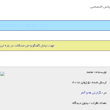
خش اختصاصی
هاست 500 مگابایت + دامین IR فقط 18000 تومان
جهت تبادل گفتگو و حل مشکلات در باره این
نویسنده : محمد
ارسال شده : 5 ژوئن 2016
در :
گزارش ها و آمار
تعداد نظرات : بدون دیدگاه