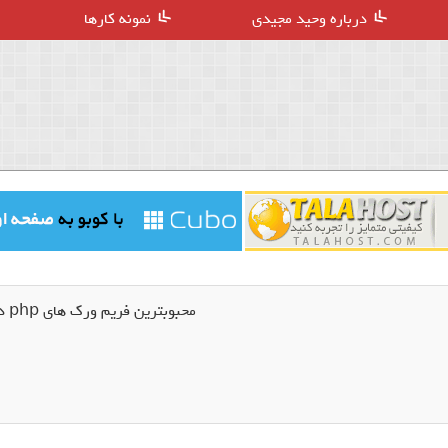
درباره وحید مجیدی
نمونه کارها
محبوبترین فریم ورک های php در سال 2016