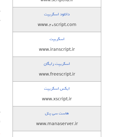
www.scriptha.ir
دانلود اسکریپت
ب
www.20script.com
اسکریپت
www.iranscript.ir
اسکریپت رایگان
www.freescript.ir
ایکس اسکریپت
#1 – 
www.xscript.ir
هاست سی پنل
ع
www.manaserver.ir
گ