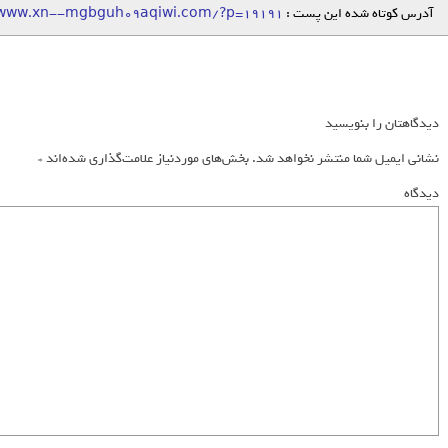
آدرس کوتاه شده این پست :
/www.xn--mgbguh09aqiwi.com/?p=19191
دیدگاهتان را بنویسید
نشانی ایمیل شما منتشر نخواهد شد.
بخش‌های موردنیاز علامت‌گذاری شده‌اند
*
دیدگاه