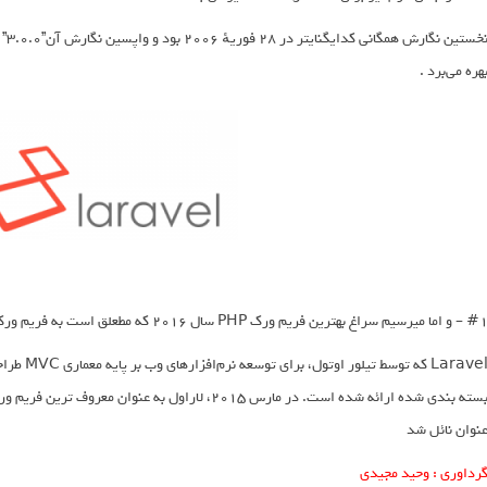
هره می‌برد .
و اما میرسیم سراغ بهترین فریم ورک PHP سال 2016 که مطعلق است به فریم ورک Laravel …
Laravel که
نوان نائل شد
رداوری : وحید مجیدی