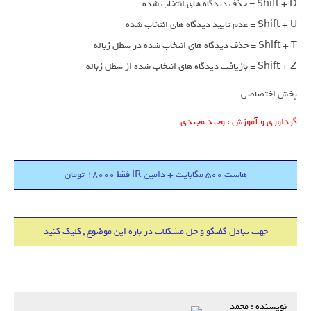
Shift + D = حذف دیدگاه های انتخاب شده
Shift + U = عدم تایید دیدگاه های انتخاب شده
Shift + T = حذف دیدگاه های انتخاب شده در سطل زباله
Shift + Z = بازیافت دیدگاه های انتخاب شده از سطل زباله
پخش اختصاصی
گرداوری و آموزش : وحید مجیدی
هاست 500 مگابایت + دامین IR فقط 18000 تومان
جهت تبادل گفتگو و حل مشکلات در باره این موضوع , کلیک کنید
نویسنده : محمد