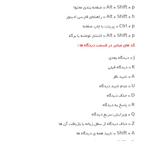
Alt + Shift + p = صفحه بندی محتوا
Alt + Shift + h = راهنمای فارسی ادیتور
Ctrl + p = پرینت یا چاپ صفحه
Alt + Shift + p = انتشار نوشته یا برگه
کد های میانبر در قسمت دیدگاه ها :
J = دیدگاه بعدی
K = دیدگاه قبلی
A = تایید نظر
U = عدم تایید دیدگاه
D = حذف دیدگاه
R = پاسخ به دیدگاه
Q = ویرایش سریع دیدگاه
Z = حذف دیدگاه از سطل زباله یا بازیافت آن ها
Shift + A = تایید همه ی دیدگاه ها