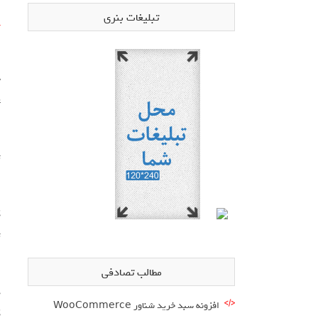
تبلیغات بنری
آ
ع
ت
ا
تا
مطالب تصادفی
افزونه سبد خرید شناور WooCommerce
ک