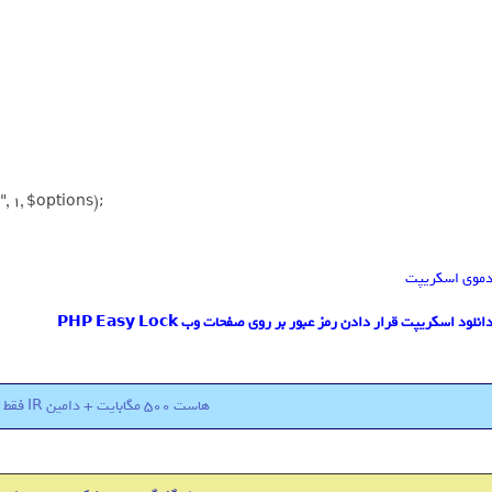
 1, $options);

موی اسکریپت
انلود اسکریپت قرار دادن رمز عبور بر روی صفحات وب PHP Easy Lock
هاست 500 مگابایت + دامین IR فقط 18000 تومان