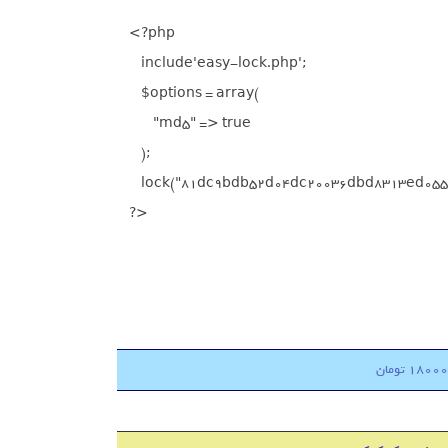
    <?php

        include'easy-lock.php';

        $options = array(

            "md5" => true

        );

        lock("81dc9bdb52d04dc20036dbd8313ed055",
    ?>