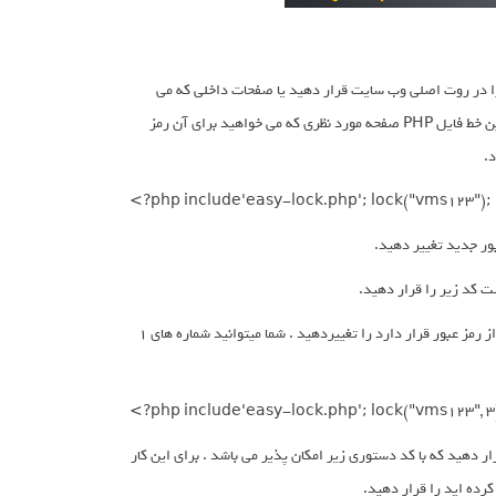
اده از PHP Easy Lock بسیار آسان می باشد کافیست فایل easy-lock.php را در روت اصلی وب سایت قرار دهید یا صفحات داخلی که می
خواهید برای آن رمز عبور قرار دهید . بعد از قرار دادن کافیست کد زیر را در هدر یا اولین خط فایل PHP صفحه مورد نظری که می خواهید برای آن رمز
.
<?php include'easy-lock.php'; lock("vms123");
کد زیر هم مشابه کد بالا می باشد فقط کافیست در قسمت شماره 3 که در انتهای کد و بعد از رمز عبور قرار دارد را تغییردهید . شما میتوانید شماره های 1
<?php include'easy-lock.php'; lock("vms123", 3
ن برای امنیت بیشتر صفحات می توانید رمز عبور خود را به صورت کد های MD5 قرار دهید که با کد دستوری زیر امکان پذیر می باشد . برای این کار