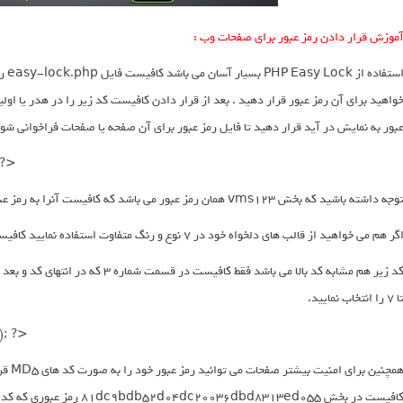
موزش قرار دادن رمز عبور برای صفحات وب :
استف
بور به نمایش در آید قرار دهید تا فایل رمز عبور برای آن صفحه یا صفحات فراخوانی شود
 ?>
وجه داشته باشید که بخش vms123 همان رمز عبور می باشد که کافیست آنرا به رمز عبور جدید تغییر دهید.
گر هم می خواهید از قالب های دلخواه خود در 7 نوع و رنگ متفاوت استفاده نمایید کافیست کد زیر را قرار دهید.
 7 را انتخاب نمایید.
); ?>
همچنی
افیست در بخش 81dc9bdb52d04dc20036dbd8313ed055 رمز عبوری که کد کرده اید را قرار دهید.