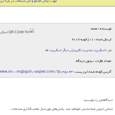
جهت تبادل گفتگو و حل مشکلات در باره این
نویسنده : محمد
ارسال شده : 11 ژانویه 2017
در :
اسکریپت مدیریت کاربران
,
دیگر اسکریپت ها
تعداد نظرات : بدون دیدگاه
آدرس کوتاه شده این پست :
/www.xn--mgbguh09aqiwi.com/?p=25023
دیدگاهتان را بنویسید
نشانی ایمیل شما منتشر نخواهد شد.
بخش‌های موردنیاز علامت‌گذاری شده‌اند
*