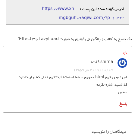
آدرس کوتاه شده این پست :
https://www.xn--
mgbguh09aqiwi.com/?p=11442
یک پاسخ به “قالب و پلاگین جی کوئری به صورت LazyLoad با 3 Effect”
shima
گفت:
2017/10/07 در 12:59
این دمو رو توی html چجوری میشه استفاده کرد؟ توی فایلی که برای دانلود
گذاشتید اشاره نکرده
ممنون
پاسخ
دیدگاهتان را بنویسید