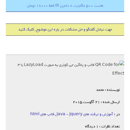
هاست 500 مگابایت + دامین IR فقط 18000 تومان
جهت تبادل گفتگو و حل مشکلات در باره این موضوع , کلیک کنید
نویسنده : محمد
ارسال شده : 21 آگوست 2015
در :
آموزش و ترفند های Java - Jquery
,
قالب های html
تعداد نظرات : 1 دیدگاه