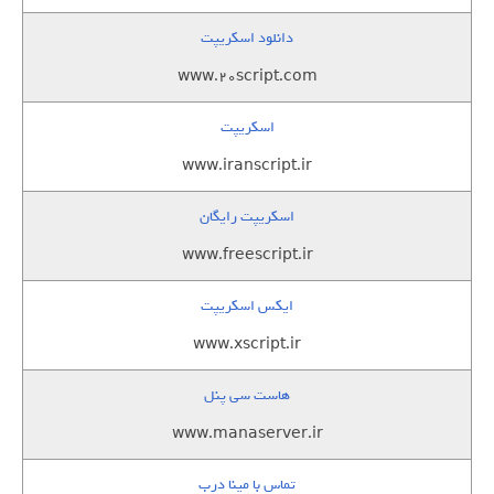
دانلود اسکریپت
www.20script.com
اسکریپت
www.iranscript.ir
اسکریپت رایگان
www.freescript.ir
ایکس اسکریپت
www.xscript.ir
هاست سی پنل
www.manaserver.ir
تماس با مینا درب