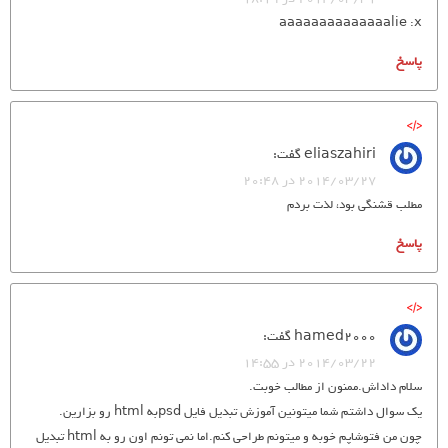
aaaaaaaaaaaaaalie :x
پاسخ
eliaszahiri
گفت:
2014/03/27 در 20:48
مطلب قشنگی بود، لذت بردم
پاسخ
hamed2000
گفت:
2014/03/22 در 14:55
سلام داداش.ممنون از مطالب خوبت.
یک سوال داشتم شما میتونین آموزش تبدیل فایل psdبه html رو بزارین.
چون من فتوشاپم خوبه و میتونم طراحی کنم.اما نمی تونم اون رو به html تبدیل