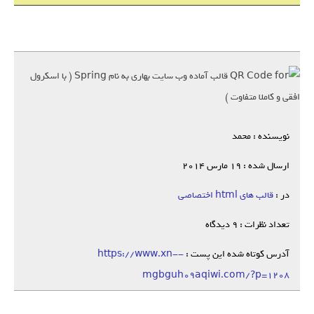
نویسنده : محمد
ارسال شده : 19 مارس 2014
در :
قالب های html اختصاصی
تعداد نظرات : 9 دیدگاه
آدرس کوتاه شده این پست :
https://www.xn--
mgbguh09aqiwi.com/?p=1208