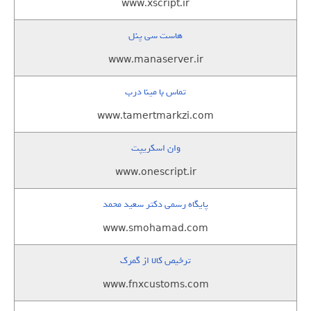
www.xscript.ir
هاست سی پنل
www.manaserver.ir
تماس با مینا درب
www.tamertmarkzi.com
وان اسکریپت
www.onescript.ir
پایگاه رسمی دکتر سعید محمد
www.smohamad.com
ترخیص کالا از گمرک
www.fnxcustoms.com