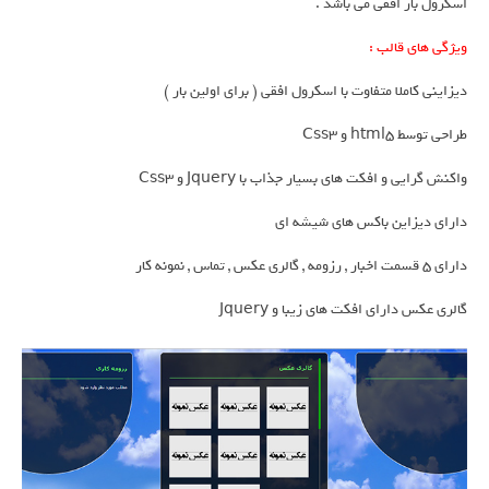
اسکرول بار افقی می باشد .
ویژگی های قالب :
دیزاینی کاملا متفاوت با اسکرول افقی ( برای اولین بار )
طراحی توسط html5 و Css3
واکنش گرایی و افکت های بسیار جذاب با Jquery و Css3
دارای دیزاین باکس های شیشه ای
دارای 5 قسمت اخبار , رزومه , گالری عکس , تماس , نمونه کار
گالری عکس دارای افکت های زیبا و Jquery