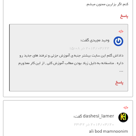
کنم.اگر بزارین ممنون میشم.
پاسخ
وحید مجیدی
گفت:
2014/03/22 در 15:08
داداش گلم این سایت بیشتر جنبه ی آموزش جزئی و ترفند های جدید رو
داره . متاسفانه به دلیل زیاد بودن مطالب آموزش کلی , از این کار معذورم
…
پاسخ
dashesi_lamer
گفت:
2014/03/20 در 23:42
ali bod mamnoonim