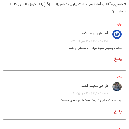
9 پاسخ به “قالب آماده وب سایت بهاری به نام Spring ( با اسکرول افقی و کاملا
متفاوت )”
آموزش بورس
گفت:
2014/08/28 در 03:19
سلام، بسیار مفید بود – با تشکر از شما
پاسخ
طراحی سایت
گفت:
2014/04/08 در 18:35
وب سایت جالبی دارید امیدوارم موفق باشید
پاسخ