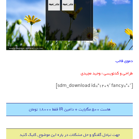
دموی قالب
طراحی و کدنویسی : وحید مجیدی
[sdm_download id=”1209″ fancy=”0″]
هاست 500 مگابایت + دامین IR فقط 18000 تومان
جهت تبادل گفتگو و حل مشکلات در باره این موضوع , کلیک کنید