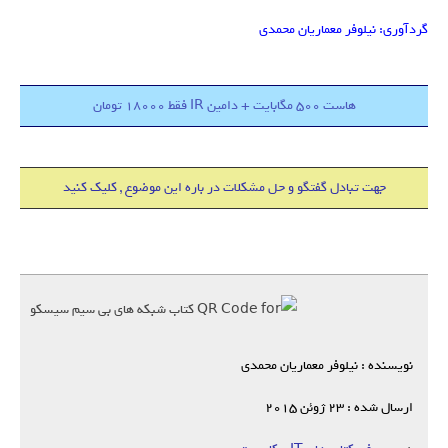
گردآوری: نیلوفر معماریان محمدی
هاست 500 مگابایت + دامین IR فقط 18000 تومان
جهت تبادل گفتگو و حل مشکلات در باره این موضوع , کلیک کنید
نویسنده : نیلوفر معماریان محمدی
ارسال شده : 23 ژوئن 2015