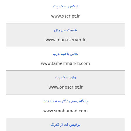
ایکس اسکریپت
www.xscript.ir
هاست سی پنل
www.manaserver.ir
تماس با مینا درب
www.tamertmarkzi.com
وان اسکریپت
www.onescript.ir
پایگاه رسمی دکتر سعید محمد
www.smohamad.com
ترخیص کالا از گمرک