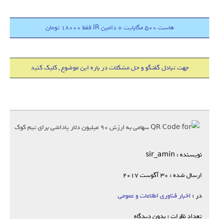
هاست 500 مگابایت + دامین IR فقط 18000 تومان
جهت تبادل گفتگو و حل مشکلات در باره این موضوع , کلیک کنید
نویسنده : sir_amin
ارسال شده : 30 آگوست 2017
در :
اخبار فناوری اطلاعات و عمومی
تعداد نظرات : بدون دیدگاه