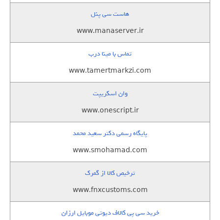
هاست سی پنل
www.manaserver.ir
تماس با مینا درب
www.tamertmarkzi.com
وان اسکریپت
www.onescript.ir
پایگاه رسمی دکتر سعید محمد
www.smohamad.com
ترخیص کالا از گمرک
www.fnxcustoms.com
خرید سی پی کالاف دیوتی موبایل ارزان