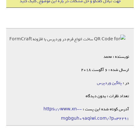
جهت تبادل گفتگو و حل مشکلات در باره این موضوع , کلیک کنید
نویسنده : محمد
ارسال شده : 6 آگوست 2018
در :
پلاگین وردپرس
تعداد نظرات : بدون دیدگاه
آدرس کوتاه شده این پست :
https://www.xn--
mgbguh09aqiwi.com/?p=32291