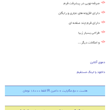
صرفه جویی در پیشرفت فرم
دارای افزونه های تجاری و رایگان
دارای فرم چند صفحه ای
طراحی بسیار زیبا
و امکانات دیگر…
دموی آنلاین
دانلود با لینک مستقیم
هاست 500 مگابایت + دامین IR فقط 18000 تومان