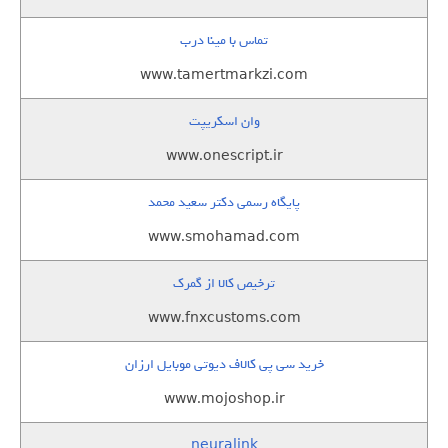
تماس با مینا درب
www.tamertmarkzi.com
وان اسکریپت
www.onescript.ir
پایگاه رسمی دکتر سعید محمد
www.smohamad.com
ترخیص کالا از گمرک
www.fnxcustoms.com
خرید سی پی کالاف دیوتی موبایل ارزان
www.mojoshop.ir
neuralink