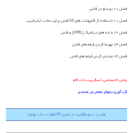
فصل 10: ویدئو در فلش
فصل 11:استفاده از کامپوننت های UI فلش برای ساخت اینترفیس
فصل 12:داده های دینامیک (XML) و فلش
فصل 13:بهینه کردن فیلم های فلش
فصل 14:منتشر کردن فیلم های فلش
پخش اختصاصی: اسکریپت دات کام
گردآوری:نیلوفر معماریان محمدی
هاست 500 مگابایت + دامین IR فقط 18000 تومان