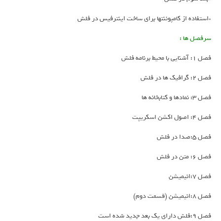
*استفاده از کامپوننتها برای ساخت اینترفیس در فلش
سرفصل ها :
فصل 1: آشنایی با محیط برنامه فلش
فصل 2: گرافیک ها در فلش
فصل 3: نمادها و کتابخانه ها
فصل 4: اصول اکشن اسکریپت
فصل 5:صدا در فلش
فصل 6: متن در فلش
فصل 7:انیمیشن
فصل 8:انیمیشن (قسمت دوم)
فصل 9:فلش دارای یک بعد جدید شده است