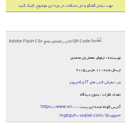
جهت تبادل گفتگو و حل مشکلات در باره این موضوع , کلیک کنید
نویسنده : نیلوفر معماریان محمدی
ارسال شده : 11 مارس 2015
در :
معرفی کتاب های IT و کامپیوتر
تعداد نظرات : بدون دیدگاه
آدرس کوتاه شده این پست :
https://www.xn--
mgbguh09aqiwi.com/?p=5523