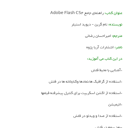
عنوان کتاب:
راهنمای جامع Adobe Flash CS4
نویسنده:
تام گرین – دیوید استیلر
مترجم:
امیراحسان رضائی
ناشر:
انتشارات آریا پژوه
در این کتاب می آموزید:
*آشنایی با محیط فلش
*استفاده از گرافیک ها،نمادها وکتابخانه ها در فلش
*استفاده از اکشن اسکریپت برای کنترل پیشرفته فیلمها
*انیمیشن
*استفاده از صدا و ویدئو در فلش
*بعد سوم در فلش