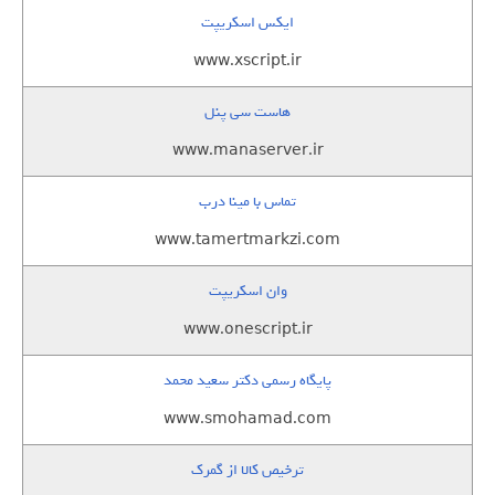
ایکس اسکریپت
www.xscript.ir
هاست سی پنل
www.manaserver.ir
تماس با مینا درب
www.tamertmarkzi.com
وان اسکریپت
www.onescript.ir
پایگاه رسمی دکتر سعید محمد
www.smohamad.com
ترخیص کالا از گمرک