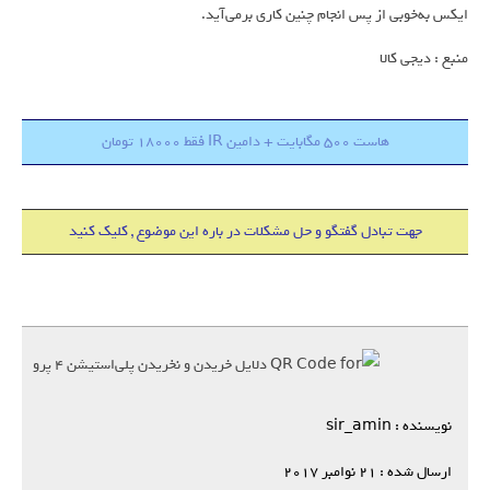
ایکس به‌خوبی از پس انجام چنین کاری برمی‌آید.
منبع : دیجی کالا
هاست 500 مگابایت + دامین IR فقط 18000 تومان
جهت تبادل گفتگو و حل مشکلات در باره این موضوع , کلیک کنید
نویسنده : sir_amin
ارسال شده : 21 نوامبر 2017