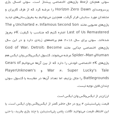
سونی همچنان ازلحاظ بازی‌های اختصاصی پیشتاز است. سونی امسال بازی
پرسروصدای Horizon Zero Dawn را عرضه کرد که از طرف کاربران و
منتقدان مورد ستایش قرار گرفت. همچنین می‌توانیم به به‌روزرسانی‌های جدید
بازی‌های محبوبی مانند Uncharted 4، Infamous Second Son و The
Last of Us Remastered اشاره کنیم که متناسب با کیفیت ۴K به‌روز
شده‌اند. سونی برای سال ۲۰۱۸ هم برنامه‌های زیادی دارد و در این سال
بازی‌های اختصاصی جذابی مانند God of War، Detroit: Become
Humanو Spider-Man عرضه می‌شوند. کنسول ایکس‌باکس وان ایکس هم
بازی‌های ۴K اختصاصی خودش را دارد که از بین آن‌ها می‌توانیم Gears of
War 4، Super Lucky’s Tale و PlayerUnknown’s
Battlegrounds را مثال بزنیم، اما تعداد آن‌ها در مقایسه با کنسول سونی
چندان قابل توجه نیست.
ارزان‌تر از ایکس‌باکس وان ایکس است
قیمت پلی‌استیشن ۴ پرو در حال حاضر کمتر از ایکس‌باکس وان ایکس است. با
این اختلاف قیمت می‌توانید اکانت پلاس پلی‌استیشن یا چند بازی بخرید، یا حتی