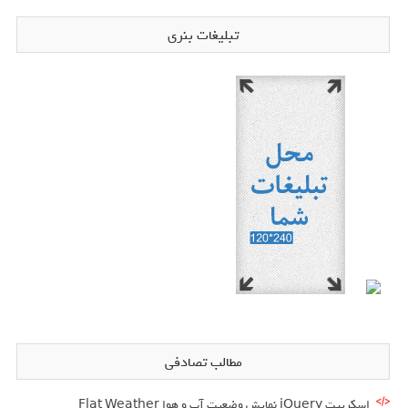
تبلیغات بنری
مطالب تصادفی
اسکریپت jQuery نمایش وضعیت آب و هوا Flat Weather