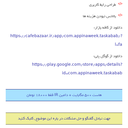
طراحی رابط کاربری
بالانس نبودن هزینه ها
دانلود از کافه بازار:
https://cafebazaar.ir/app/com.appinaweek.taskabab/?
l=fa
دانلود از گوگل پلی:
https://play.google.com/store/apps/details?
id=com.appinaweek.taskabab
هاست 500 مگابایت + دامین IR فقط 18000 تومان
جهت تبادل گفتگو و حل مشکلات در باره این موضوع , کلیک کنید