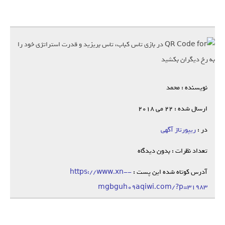
نویسنده : محمد
ارسال شده : 22 می 2018
در :
ریپورتاژ آگهی
تعداد نظرات : بدون دیدگاه
آدرس کوتاه شده این پست :
https://www.xn--
mgbguh09aqiwi.com/?p=31983