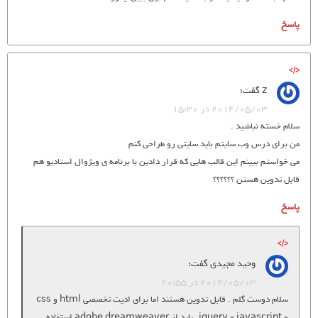
پاسخ
z
گفت:
2014/05/03 در 15:30
سلام خسته نباشید .
من برای درس وب سایتم باید سایتی رو طراحی کنم
می خواستم ببینم این قالب هایی که قرار دادین با برنامه ی ویژوال استادیو هم
قابل تدوین هستن ؟؟؟؟؟؟
پاسخ
وحید مجیدی
گفت:
2014/05/03 در 20:55
سلام دوست گلم . قابل تدوین هستند اما برای ادیت تخصصی html و css
و javascript و jquery , باید از adobe dreamweaver استفاده