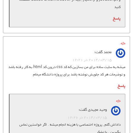
کنید
پاسخ
محمد
گفت:
2014/03/15 در 12:21
میشه یه سایت ساده برای من بسازین که کد css درون کد html به کار رفته باشد
و توضیحات هر کد جلویش نوشته باشد برای پروژه دانشگاه میخام
پاسخ
وحید مجیدی
گفت:
2014/03/15 در 12:26
داداش گلم , پروژه اختصاصی با هزینه انجام میشه . اگر خواستین تماس
بگیرین . با تشکر