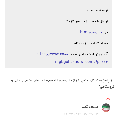
نویسنده : محمد
ارسال شده : 11 دسامبر 2013
در :
قالب های html
تعداد نظرات : 12 دیدگاه
آدرس کوتاه شده این پست :
https://www.xn--
mgbguh09aqiwi.com/?p=812
12 پاسخ به “دانلود پکیج (8) از قالب های آماده وبسایت های شخصی , تجاری و
فروشگاهی”
مسعود
گفت:
2015/06/14 در 12:43