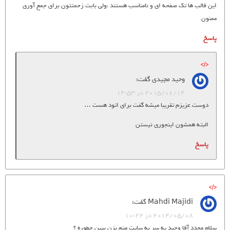
این قالب ها تک صفحه ای و نامناسب هستند ،ولی بابت زحمتتون برای جمع آوری
ممنون
پاسخ
وحید مجیدی
گفت:
2015/06/14 در 14:53
دوست عزیزم تقریبا میشه گفت برای اتود هست …
البته همشون اینجوری نیستن
پاسخ
Mahdi Majidi
گفت:
2014/05/08 در 10:22
سلام مجدد آقا وحید یه سر به سایت منم بزن ببین چطوره ؟