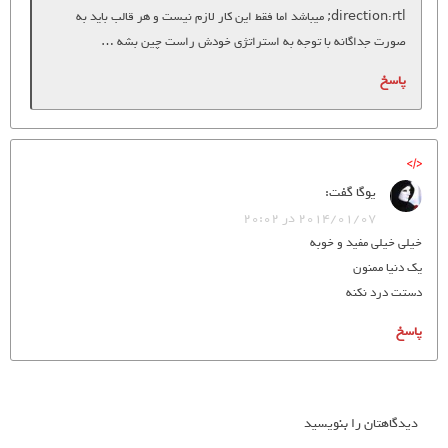
direction:rtl; میباشد اما فقط این کار لازم نیست و هر قالب باید به
صورت جداگانه با توجه به استراتژی خودش راست چین بشه …
پاسخ
یوگا
گفت:
2014/01/07 در 20:02
خیلی خیلی مفید و خوبه
یک دنیا ممنون
دستت درد نکنه
پاسخ
دیدگاهتان را بنویسید