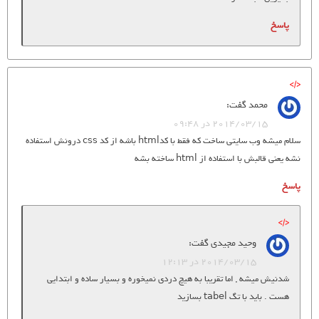
پاسخ
محمد
گفت:
2014/03/15 در 09:48
سلام میشه وب سایتی ساخت که فقط با کدhtml باشه از کد css درونش استفاده
نشه یعنی قالبش با استفاده از html ساخته بشه
پاسخ
وحید مجیدی
گفت:
2014/03/15 در 12:13
شدنیش میشه , اما تقریبا به هیچ دردی نمیخوره و بسیار ساده و ابتدایی
هست . باید با تگ tabel بسازید