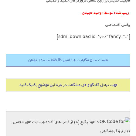
قابلیت نمایش بر روی تمامی مرورگرهای جدید و قدیمی
ریپ شده توسط : وحید مجیدی
پخش اختصاصی
[sdm-download id=”738″ fancy=”0″]
هاست 500 مگابایت + دامین IR فقط 18000 تومان
جهت تبادل گفتگو و حل مشکلات در باره این موضوع , کلیک کنید